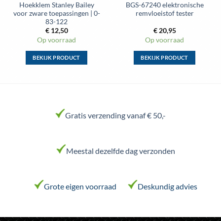
Hoekklem Stanley Bailey
BGS-67240 elektronische
voor zware toepassingen | 0-
remvloeistof tester
83-122
€
12,50
€
20,95
Op voorraad
Op voorraad
BEKIJK PRODUCT
BEKIJK PRODUCT
Dit
Dit
product
product
heeft
heeft
meerdere
meerdere
variaties.
variaties.
Gratis verzending vanaf € 50,-
Deze
Deze
optie
optie
kan
kan
Meestal dezelfde dag verzonden
gekozen
gekozen
worden
worden
op
op
de
de
Grote eigen voorraad
Deskundig advies
productpagina
productpagina