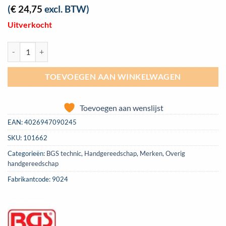
(
€
24,75
excl. BTW)
Uitverkocht
Moeren splijter, draaibaar 360°, BGS-9024 aantal
TOEVOEGEN AAN WINKELWAGEN
Toevoegen aan wenslijst
EAN:
4026947090245
SKU:
101662
Categorieën:
BGS technic
,
Handgereedschap
,
Merken
,
Overig
handgereedschap
Fabrikantcode: 9024