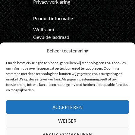
Privacy verklaring
Productinformatie
Wolfraam
Gevulde lasdraad
Automatische lashelm
Beheer toestemming
Onze nieuwsbrief
Om de beste ervaringen te bieden, gebruiken wij technologieën zoals cookies
om informatie over je apparaat op te slaan en/of te raadplegen. Door in te
Meld je aan voor de nieuwsbrief
stemmen met deze technologieën kunnen wij gegevens zoals surfgedrag of
unieke ID's op deze site verwerken. Als je geen toestemming geeft of uw
en loop geen actie meer mis
toestemming intrekt, kan dit een nadelige invloed hebben op bepaalde functies
en mogelijkheden.
ACCEPTEREN
Bank
IDeal
Bancontact
GiroPay
Sofort
Visa
Mast
WEIGER
Transfer
Maestro
BEKIJK VOORKEUREN