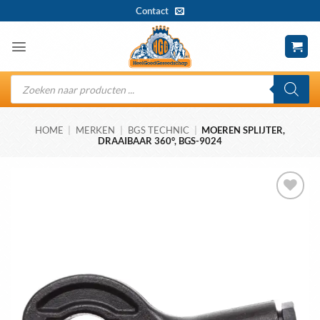
Ga
Contact
naar
inhoud
Producten
zoeken
HOME
|
MERKEN
|
BGS TECHNIC
|
MOEREN SPLIJTER,
DRAAIBAAR 360°, BGS-9024
Toevoegen
aan
wenslijst