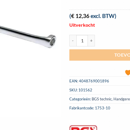
(
€
12,36
excl. BTW)
Uitverkocht
Ontluchtingssleutel, 10mm, BGS 
TOEVO
EAN:
4048769001896
SKU:
101562
Categorieën:
BGS technic
,
Handgere
Fabrikantcode: 1753-10