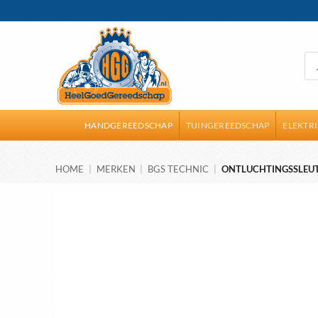
Ga
naar
inhoud
Pro
zoe
HANDGEREEDSCHAP
TUINGEREEDSCHAP
ELEKTR
HOME
|
MERKEN
|
BGS TECHNIC
|
ONTLUCHTINGSSLEUTE