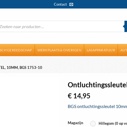
Contact
ducten
ken
ISCH GEREEDSCHAP
WERKPLAATS & OVERIGEN
LASAPPARATUUR
AUT
L, 10MM, BGS 1753-10
Ontluchtingssleut
€
14,95
Toevoegen
aan
BGS ontluchtingssleutel 10mm. 
wenslijst
Magazijn
Hillegom (0 op v