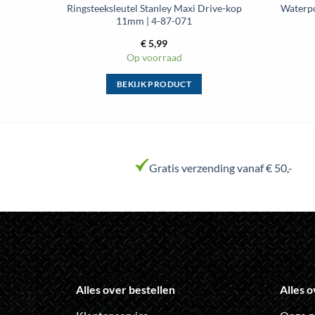
Ringsteeksleutel Stanley Maxi Drive-kop
Waterpo
11mm | 4-87-071
€
5,99
Op voorraad
BEKIJK PRODUCT
Dit
product
heeft
meerdere
variaties.
Gratis verzending vanaf € 50,-
Deze
optie
kan
gekozen
worden
op
de
Alles over bestellen
Alles o
productpagina