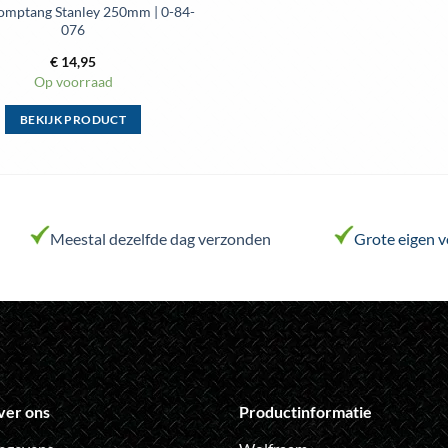
mptang Stanley 250mm | 0-84-
076
€
14,95
Op voorraad
BEKIJK PRODUCT
Dit
product
heeft
meerdere
variaties.
Meestal dezelfde dag verzonden
Grote eigen 
Deze
optie
kan
gekozen
worden
op
de
ver ons
Productinformatie
productpagina