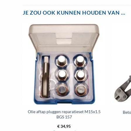
JE ZOU OOK KUNNEN HOUDEN VAN …
Toevoegen
aan
wenslijst
Olie aftap pluggen reparatieset M15x1.5
Bet
BGS 157
€
34,95