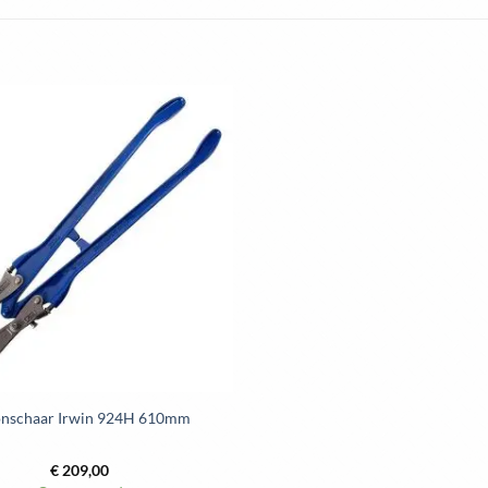
Toevoegen
aan
wenslijst
onschaar Irwin 924H 610mm
€
209,00