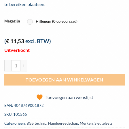
te bereiken plaatsen.
Magazijn
Hillegom (0 op voorraad)
(
€
11,53
excl. BTW)
Uitverkocht
Ontluchtingssleutel, 8 mm, BGS 1753-8 aantal
TOEVOEGEN AAN WINKELWAGEN
Toevoegen aan wenslijst
EAN:
4048769001872
SKU:
101565
Categorieën:
BGS technic
,
Handgereedschap
,
Merken
,
Sleutelsets