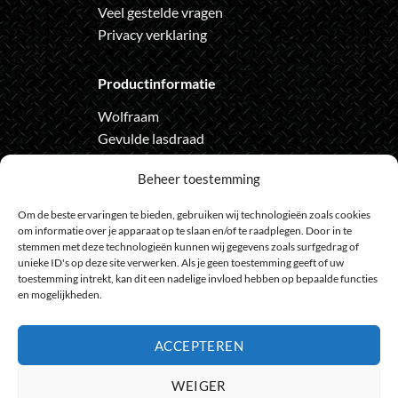
Veel gestelde vragen
Privacy verklaring
Productinformatie
Wolfraam
Gevulde lasdraad
Automatische lashelm
Beheer toestemming
Onze nieuwsbrief
Om de beste ervaringen te bieden, gebruiken wij technologieën zoals cookies
om informatie over je apparaat op te slaan en/of te raadplegen. Door in te
Meld je aan voor de nieuwsbrief
stemmen met deze technologieën kunnen wij gegevens zoals surfgedrag of
unieke ID's op deze site verwerken. Als je geen toestemming geeft of uw
en loop geen actie meer mis
toestemming intrekt, kan dit een nadelige invloed hebben op bepaalde functies
en mogelijkheden.
ACCEPTEREN
Bank
IDeal
Bancontact
GiroPay
Sofort
Visa
Mast
WEIGER