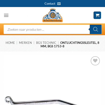
Ga
Contact
naar
inhoud
Producten
zoeken
HOME
|
MERKEN
|
BGS TECHNIC
|
ONTLUCHTINGSSLEUTEL, 8
MM, BGS 1753-8
Toevoegen
aan
wenslijst