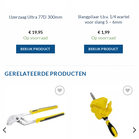
Slangpilaar t.b.v. 1/4 wartel
IJzerzaag Ultra 77D 300mm
voor slang 5 – 6mm
€
19,95
€
1,99
Op voorraad
Op voorraad
BEKIJK PRODUCT
BEKIJK PRODUCT
Dit
Dit
product
product
heeft
heeft
GERELATEERDE PRODUCTEN
meerdere
meerdere
variaties.
variaties.
Deze
Deze
optie
optie
Toevoegen
Toevoegen
kan
kan
aan
aan
gekozen
gekozen
wenslijst
wenslijst
worden
worden
op
op
de
de
productpagina
productpagina