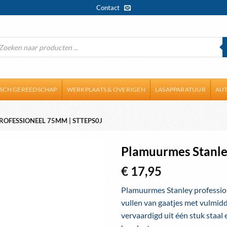
Contact
ducten
ken
ISCH GEREEDSCHAP
WERKPLAATS & OVERIGEN
LASAPPARATUUR
AUT
OFESSIONEEL 75MM | STTEPS0J
Plamuurmes Stanle
€
17,95
Toevoegen
aan
Plamuurmes Stanley professio
wenslijst
vullen van gaatjes met vulmid
vervaardigd uit één stuk staal 