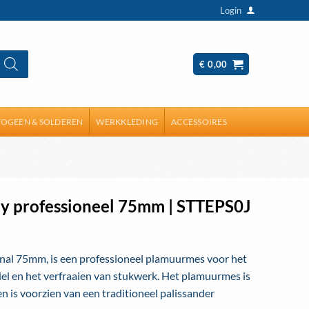
Login
€
0,00
OGEEN & SOLDEREN
WERKKLEDING
ACCESSOIRES
y professioneel 75mm | STTEPS0J
nal 75mm, is een professioneel plamuurmes voor het
del en het verfraaien van stukwerk. Het plamuurmes is
en is voorzien van een traditioneel palissander