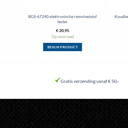
BGS-67240 elektronische remvloeistof
Koudbei
tester
€
20,95
Op voorraad
BEKIJK PRODUCT
Dit
product
heeft
meerdere
variaties.
Gratis verzending vanaf € 50,-
Deze
optie
kan
gekozen
worden
op
de