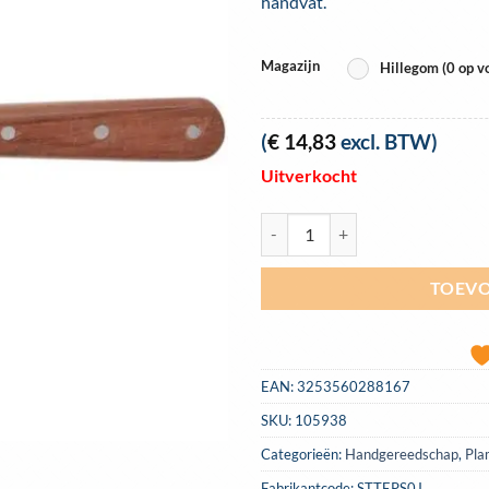
handvat.
Magazijn
Hillegom (0 op v
(
€
14,83
excl. BTW)
Uitverkocht
Plamuurmes Stanley professionee
TOEVO
EAN:
3253560288167
SKU:
105938
Categorieën:
Handgereedschap
,
Pla
Fabrikantcode: STTEPS0J