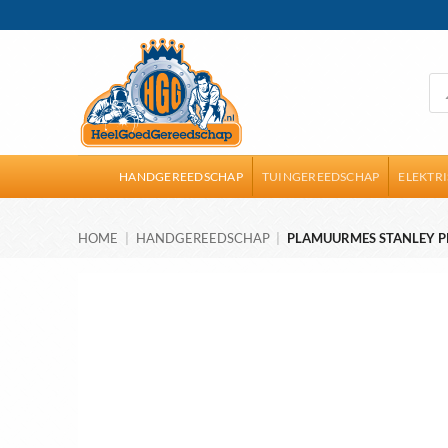
Ga
naar
inhoud
Pro
zoe
HANDGEREEDSCHAP
TUINGEREEDSCHAP
ELEKTR
HOME
|
HANDGEREEDSCHAP
|
PLAMUURMES STANLEY PR