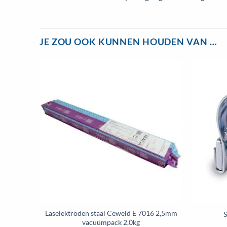
JE ZOU OOK KUNNEN HOUDEN VAN …
evoegen
Toevoegen
aan
aan
enslijst
wenslijst
met
Laselektroden staal Ceweld E 7016 2,5mm
S
| 1-79-
vacuümpack 2,0kg