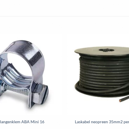
Toevoegen
aan
wenslijst
langenklem ABA Mini 16
Laskabel neopreen 35mm2 pe