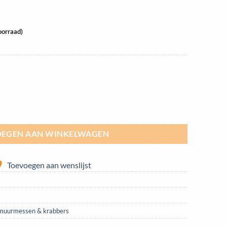
oorraad)
l 75mm | STTEPS0J aantal
EGEN AAN WINKELWAGEN
Toevoegen aan wenslijst
muurmessen & krabbers