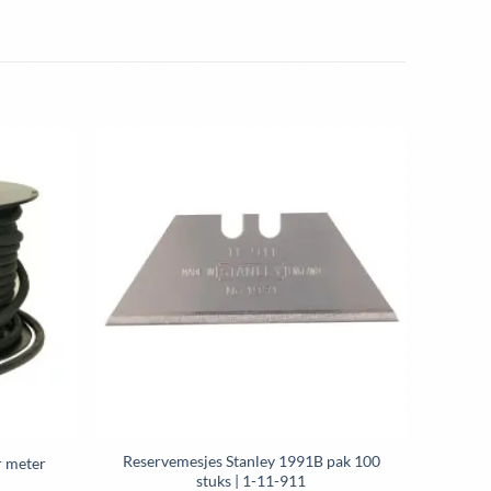
Toevoegen
Toevoegen
aan
aan
wenslijst
wenslijst
Reservemesjes Stanley 1991B pak 100
r meter
stuks | 1-11-911