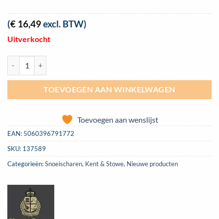
(
€
16,49
excl. BTW)
Uitverkocht
Snoeischaar Kent & Stowe Professioneel model 20mm | 70100461 aan
TOEVOEGEN AAN WINKELWAGEN
Toevoegen aan wenslijst
EAN:
5060396791772
SKU:
137589
Categorieën:
Snoeischaren
,
Kent & Stowe
,
Nieuwe producten