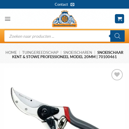
Ga
Contact
naar
inhoud
Producten
zoeken
HOME
|
TUINGEREEDSCHAP
|
SNOEISCHAREN
|
SNOEISCHAAR
KENT & STOWE PROFESSIONEEL MODEL 20MM | 70100461
Toevoegen
aan
wenslijst