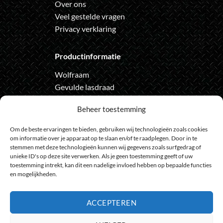
Over ons
Veel gestelde vragen
Privacy verklaring
Productinformatie
Wolfraam
Gevulde lasdraad
Automatische lashelm
Beheer toestemming
Onze nieuwsbrief
Om de beste ervaringen te bieden, gebruiken wij technologieën zoals cookies
om informatie over je apparaat op te slaan en/of te raadplegen. Door in te
Meld je aan voor de nieuwsbrief
stemmen met deze technologieën kunnen wij gegevens zoals surfgedrag of
unieke ID's op deze site verwerken. Als je geen toestemming geeft of uw
en loop geen actie meer mis
toestemming intrekt, kan dit een nadelige invloed hebben op bepaalde functies
en mogelijkheden.
ACCEPTEREN
Bank
IDeal
Bancontact
GiroPay
Sofort
Visa
Mast