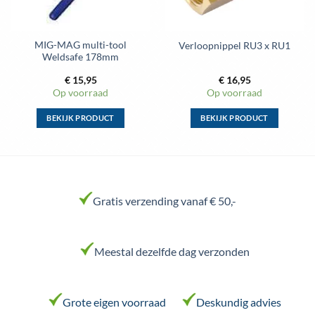
MIG-MAG multi-tool
Verloopnippel RU3 x RU1
Weldsafe 178mm
€
15,95
€
16,95
Op voorraad
Op voorraad
BEKIJK PRODUCT
BEKIJK PRODUCT
Dit
Dit
product
product
heeft
heeft
meerdere
meerdere
variaties.
variaties.
Gratis verzending vanaf € 50,-
Deze
Deze
optie
optie
kan
kan
Meestal dezelfde dag verzonden
gekozen
gekozen
worden
worden
op
op
de
de
Grote eigen voorraad
Deskundig advies
productpagina
productpagina