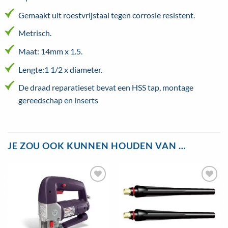
Gemaakt uit roestvrijstaal tegen corrosie resistent.
Metrisch.
Maat: 14mm x 1.5.
Lengte:1 1/2 x diameter.
De draad reparatieset bevat een HSS tap, montage
gereedschap en inserts
JE ZOU OOK KUNNEN HOUDEN VAN …
Toevoegen
Toevoegen
aan
aan
wenslijst
wenslijst