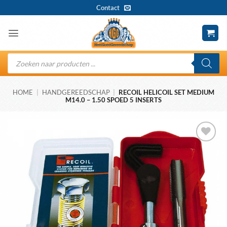
Ga
Contact
naar
inhoud
Producten
zoeken
HOME
|
HANDGEREEDSCHAP
|
RECOIL HELICOIL SET MEDIUM
M14.0 – 1.50 SPOED 5 INSERTS
Toevoegen
aan
wenslijst