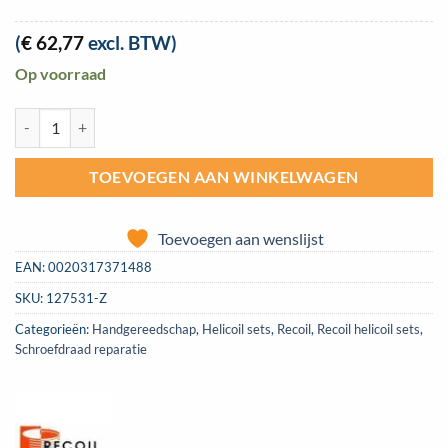
(
€
62,77
excl. BTW)
Op voorraad
Recoil helicoil set medium M14.0 - 1.50 spoed 5 inserts aantal
TOEVOEGEN AAN WINKELWAGEN
Toevoegen aan wenslijst
EAN:
0020317371488
SKU:
127531-Z
Categorieën:
Handgereedschap
,
Helicoil sets
,
Recoil
,
Recoil helicoil sets
,
Schroefdraad reparatie