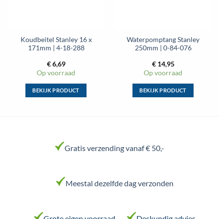
de
de
productpagina
productpagina
Koudbeitel Stanley 16 x
Waterpomptang Stanley
171mm | 4-18-288
250mm | 0-84-076
€
6,69
€
14,95
Op voorraad
Op voorraad
BEKIJK PRODUCT
BEKIJK PRODUCT
Dit
Dit
product
product
heeft
heeft
meerdere
meerdere
variaties.
variaties.
Gratis verzending vanaf € 50,-
Deze
Deze
optie
optie
kan
kan
Meestal dezelfde dag verzonden
gekozen
gekozen
worden
worden
op
op
de
de
Grote eigen voorraad
Deskundig advies