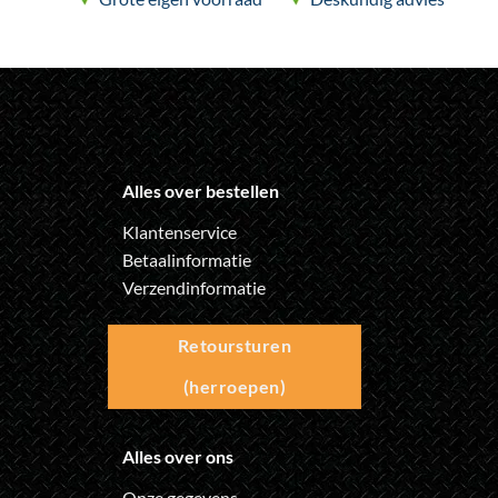
productpagina
productpagina
Alles over bestellen
Klantenservice
Betaalinformatie
Verzendinformatie
Retoursturen
(herroepen)
Alles over ons
Onze gegevens