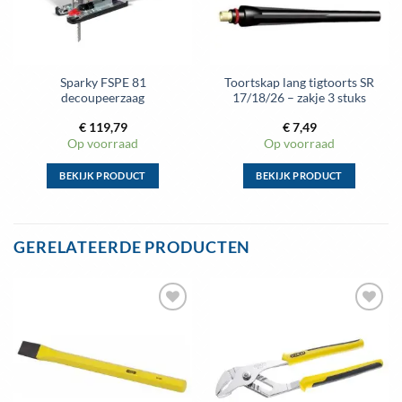
Sparky FSPE 81
Toortskap lang tigtoorts SR
decoupeerzaag
17/18/26 – zakje 3 stuks
€
119,79
€
7,49
Op voorraad
Op voorraad
BEKIJK PRODUCT
BEKIJK PRODUCT
Dit
Dit
product
product
heeft
heeft
GERELATEERDE PRODUCTEN
meerdere
meerdere
variaties.
variaties.
Deze
Deze
optie
optie
Toevoegen
Toevoegen
kan
kan
aan
aan
gekozen
gekozen
wenslijst
wenslijst
worden
worden
op
op