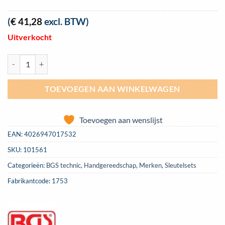
(
€
41,28
excl. BTW)
Uitverkocht
Rem, ontluchtingssleutel set 7-11 mm, BGS 1753 aantal
TOEVOEGEN AAN WINKELWAGEN
Toevoegen aan wenslijst
EAN:
4026947017532
SKU:
101561
Categorieën:
BGS technic
,
Handgereedschap
,
Merken
,
Sleutelsets
Fabrikantcode: 1753