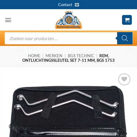
Ga
Contact
naar
inhoud
Producten
zoeken
HOME
|
MERKEN
|
BGS TECHNIC
|
REM,
ONTLUCHTINGSSLEUTEL SET 7-11 MM, BGS 1753
Toevoegen
aan
wenslijst