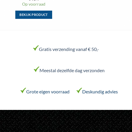
Op voorraad
BEKIJK PRODUCT
Dit
product
heeft
meerdere
variaties.
Gratis verzending vanaf € 50,-
Deze
optie
kan
Meestal dezelfde dag verzonden
gekozen
worden
op
de
Grote eigen voorraad
Deskundig advies
productpagina