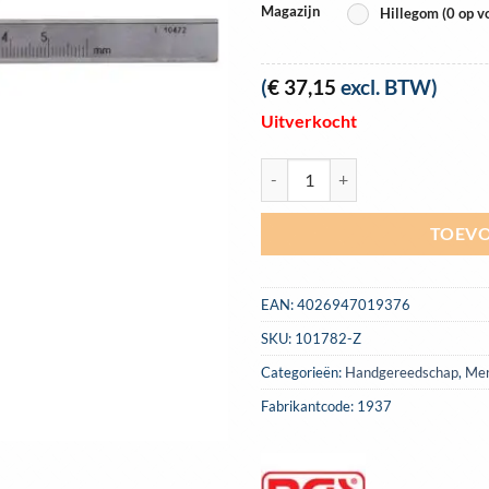
Magazijn
Hillegom (0 op v
(
€
37,15
excl. BTW)
Uitverkocht
Schuifmaat, remschijf, BGS 1937 
TOEVO
EAN:
4026947019376
SKU:
101782-Z
Categorieën:
Handgereedschap
,
Me
Fabrikantcode: 1937