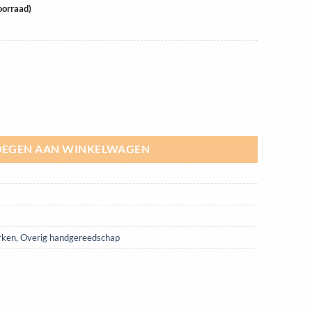
oorraad)
aantal
EGEN AAN WINKELWAGEN
rken
,
Overig handgereedschap