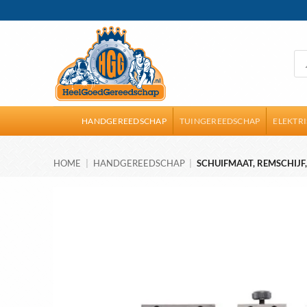
Ga
naar
inhoud
Pro
zoe
HANDGEREEDSCHAP
TUINGEREEDSCHAP
ELEKTR
HOME
|
HANDGEREEDSCHAP
|
SCHUIFMAAT, REMSCHIJF,