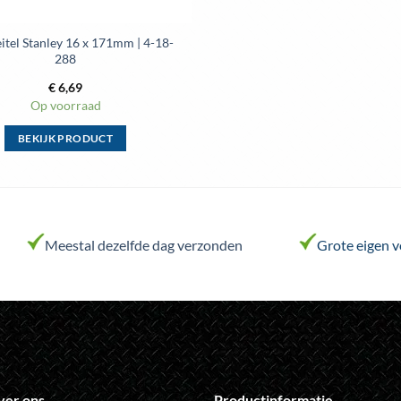
tel Stanley 16 x 171mm | 4-18-
288
€
6,69
Op voorraad
BEKIJK PRODUCT
Dit
product
heeft
meerdere
variaties.
Meestal dezelfde dag verzonden
Grote eigen 
Deze
optie
kan
gekozen
worden
op
de
ver ons
Productinformatie