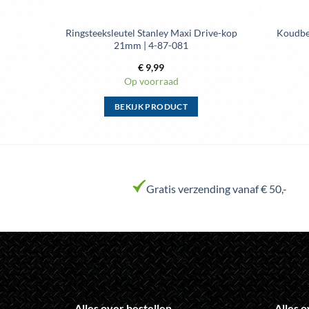
Ringsteeksleutel Stanley Maxi Drive-kop
Koudbei
21mm | 4-87-081
€
9,99
Op voorraad
BEKIJK PRODUCT
Dit
product
heeft
meerdere
variaties.
Gratis verzending vanaf € 50,-
Deze
optie
kan
gekozen
worden
op
de
Alles over bestellen
Alles o