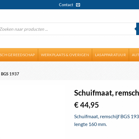
Contact
ducten
ken
ISCH GEREEDSCHAP
WERKPLAATS & OVERIGEN
LASAPPARATUUR
AUT
 BGS 1937
Schuifmaat, remsch
€
44,95
Schuifmaat, remschijf BGS 19
lengte 160 mm.