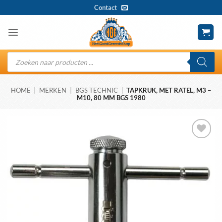
Ga
Contact
naar
inhoud
Producten
zoeken
HOME
|
MERKEN
|
BGS TECHNIC
|
TAPKRUK, MET RATEL, M3 –
M10, 80 MM BGS 1980
Toevoegen
aan
wenslijst