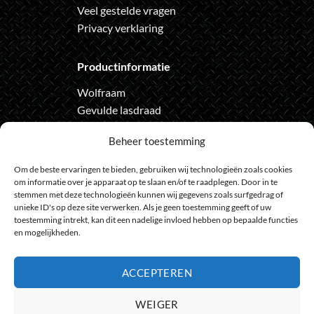
Veel gestelde vragen
Privacy verklaring
Productinformatie
Wolfraam
Gevulde lasdraad
Automatische lashelm
Beheer toestemming
Onze nieuwsbrief
Om de beste ervaringen te bieden, gebruiken wij technologieën zoals cookies
om informatie over je apparaat op te slaan en/of te raadplegen. Door in te
Meld je aan voor de nieuwsbrief
stemmen met deze technologieën kunnen wij gegevens zoals surfgedrag of
unieke ID's op deze site verwerken. Als je geen toestemming geeft of uw
en loop geen actie meer mis
toestemming intrekt, kan dit een nadelige invloed hebben op bepaalde functies
en mogelijkheden.
ACCEPTEREN
Bank
IDeal
Bancontact
GiroPay
Sofort
Visa
Mast
WEIGER