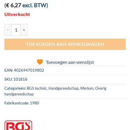
(
€
6,27
excl. BTW)
Uitverkocht
Tapkruk, met ratel, M3 - M10, 80 mm BGS 1980 aantal
TOEVOEGEN AAN WINKELWAGEN
Toevoegen aan wenslijst
EAN:
4026947019802
SKU:
101816
Categorieën:
BGS technic
,
Handgereedschap
,
Merken
,
Overig
handgereedschap
Fabrikantcode: 1980