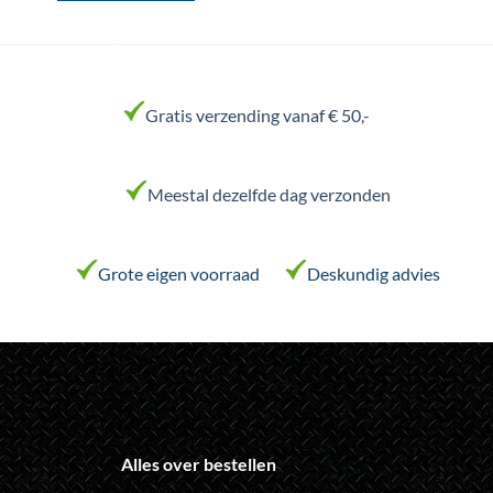
Dit
product
heeft
meerdere
variaties.
Gratis verzending vanaf € 50,-
Deze
optie
kan
Meestal dezelfde dag verzonden
gekozen
worden
op
de
Grote eigen voorraad
Deskundig advies
productpagina
Alles over bestellen