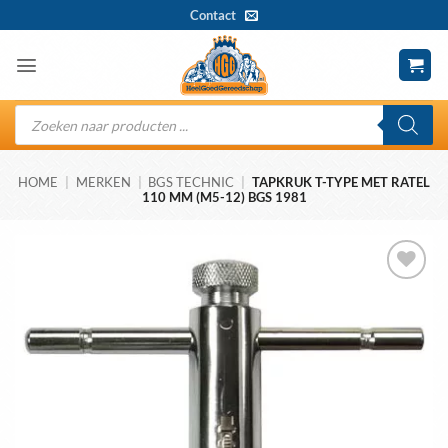
Ga
Contact
naar
inhoud
Producten
zoeken
HOME
|
MERKEN
|
BGS TECHNIC
|
TAPKRUK T-TYPE MET RATEL
110 MM (M5-12) BGS 1981