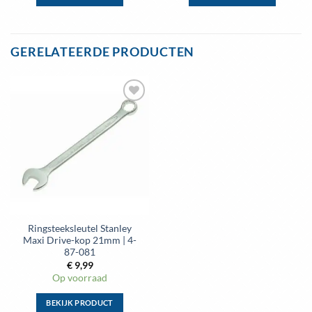
Dit
Dit
product
product
heeft
heeft
GERELATEERDE PRODUCTEN
meerdere
meerdere
variaties.
variaties.
Deze
Deze
optie
optie
kan
kan
gekozen
gekozen
worden
worden
op
op
de
de
productpagina
productpagina
Ringsteeksleutel Stanley
Maxi Drive-kop 21mm | 4-
87-081
€
9,99
Op voorraad
BEKIJK PRODUCT