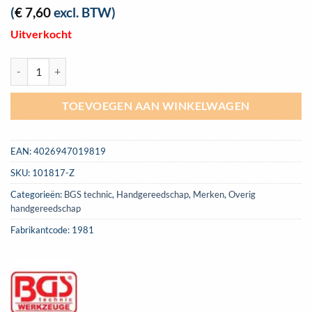
(
€
7,60
excl. BTW)
Uitverkocht
Tapkruk T-Type met ratel 110 mm (M5-12) BGS 1981 aantal
TOEVOEGEN AAN WINKELWAGEN
EAN:
4026947019819
SKU:
101817-Z
Categorieën:
BGS technic
,
Handgereedschap
,
Merken
,
Overig
handgereedschap
Fabrikantcode: 1981