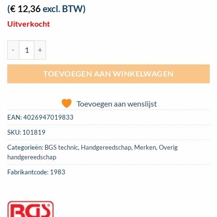
(
€
12,36
excl. BTW)
Uitverkocht
Tapkruk T-Type met ratel 320 mm (M5-12) BGS 1983 aantal
TOEVOEGEN AAN WINKELWAGEN
Toevoegen aan wenslijst
EAN:
4026947019833
SKU:
101819
Categorieën:
BGS technic
,
Handgereedschap
,
Merken
,
Overig
handgereedschap
Fabrikantcode: 1983