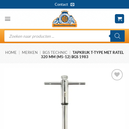
Ga
Contact
naar
inhoud
Producten
zoeken
HOME
|
MERKEN
|
BGS TECHNIC
|
TAPKRUK T-TYPE MET RATEL
320 MM (M5-12) BGS 1983
Toevoegen
aan
wenslijst