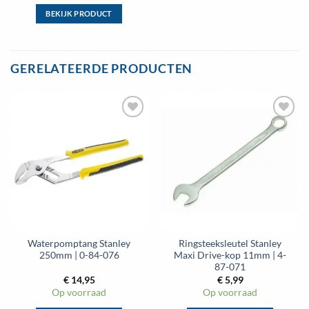
BEKIJK PRODUCT
Dit
product
heeft
GERELATEERDE PRODUCTEN
meerdere
variaties.
Deze
optie
Toevoegen
Toevoegen
kan
aan
aan
gekozen
wenslijst
wenslijst
worden
op
de
productpagina
Waterpomptang Stanley
Ringsteeksleutel Stanley
250mm | 0-84-076
Maxi Drive-kop 11mm | 4-
87-071
€
14,95
€
5,99
Op voorraad
Op voorraad