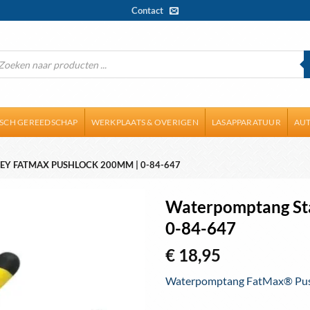
Contact
ducten
ken
ISCH GEREEDSCHAP
WERKPLAATS & OVERIGEN
LASAPPARATUUR
AUT
Y FATMAX PUSHLOCK 200MM | 0-84-647
Waterpomptang St
0-84-647
Toevoegen
aan
€
18,95
wenslijst
Waterpomptang FatMax® Pus