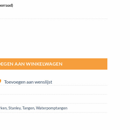
oorraad)
ushlock 200mm | 0-84-647 aantal
EGEN AAN WINKELWAGEN
Toevoegen aan wenslijst
rken
,
Stanley
,
Tangen
,
Waterpomptangen