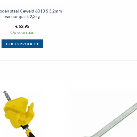
roden staal Ceweld 6013 S 3,2mm
vacuümpack 2,3kg
€
52,95
Op voorraad
BEKIJK PRODUCT
Dit
product
heeft
meerdere
variaties.
Deze
optie
Toevoegen
aan
kan
wenslijst
gekozen
worden
op
de
productpagina