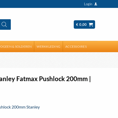
Login
€
0,00
OGEEN & SOLDEREN
WERKKLEDING
ACCESSOIRES
anley Fatmax Pushlock 200mm |
hlock 200mm Stanley