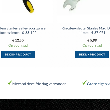
lem Stanley Bailey voor zware
Ringsteeksleutel Stanley Maxi 
toepassingen | 0-83-122
11mm | 4-87-071
€
12,50
€
5,99
Op voorraad
Op voorraad
BEKIJK PRODUCT
BEKIJK PRODUCT
Dit
Dit
product
product
heeft
heeft
meerdere
meerdere
variaties.
variaties.
Meestal dezelfde dag verzonden
Grote eigen 
Deze
Deze
optie
optie
kan
kan
gekozen
gekozen