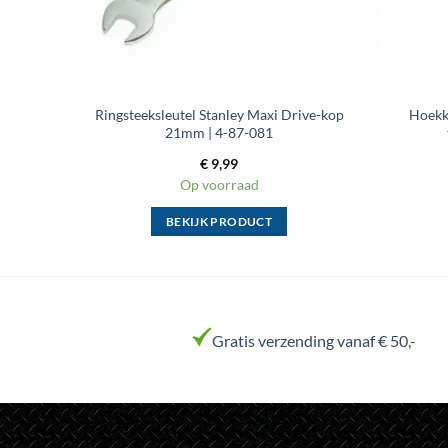
Ringsteeksleutel Stanley Maxi Drive-kop
Hoekk
21mm | 4-87-081
€
9,99
Op voorraad
BEKIJK PRODUCT
Dit
product
heeft
meerdere
variaties.
Gratis verzending vanaf € 50,-
Deze
optie
kan
gekozen