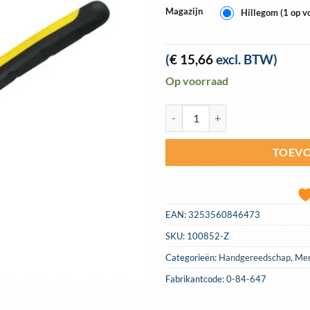
Magazijn
Hillegom (1 op v
(
€
15,66
excl. BTW)
Op voorraad
Waterpomptang Stanley Fatmax P
TOEVO
EAN:
3253560846473
SKU:
100852-Z
Categorieën:
Handgereedschap
,
Me
Fabrikantcode: 0-84-647