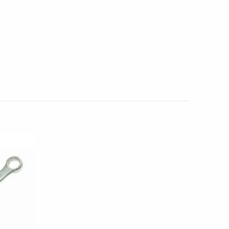
Toevoegen
aan
wenslijst