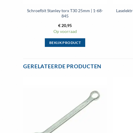
Schroefbit Stanley torx T30 25mm | 1-68-
Laselekt
845
€
20,95
Op voorraad
BEKIJK PRODUCT
Dit
product
heeft
GERELATEERDE PRODUCTEN
meerdere
variaties.
Deze
optie
Toevoegen
aan
kan
wenslijst
gekozen
worden
op
de
productpagina