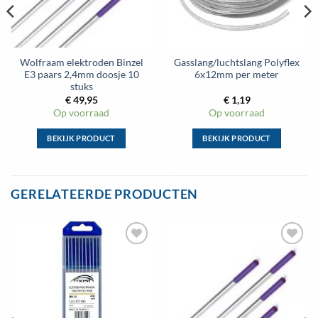
Wolfraam elektroden Binzel
Gasslang/luchtslang Polyflex
E3 paars 2,4mm doosje 10
6x12mm per meter
stuks
€
49,95
€
1,19
Op voorraad
Op voorraad
BEKIJK PRODUCT
BEKIJK PRODUCT
Dit
Dit
product
product
heeft
heeft
GERELATEERDE PRODUCTEN
meerdere
meerdere
variaties.
variaties.
Deze
Deze
optie
optie
Toevoegen
Toevoegen
kan
kan
aan
aan
gekozen
gekozen
wenslijst
wenslijst
worden
worden
op
op