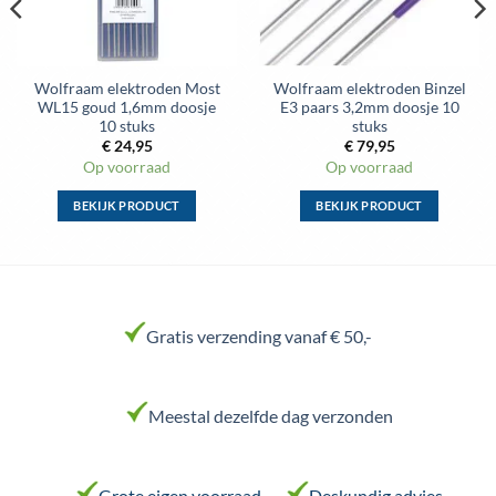
de
de
productpagina
productpagina
Wolfraam elektroden Most
Wolfraam elektroden Binzel
WL15 goud 1,6mm doosje
E3 paars 3,2mm doosje 10
10 stuks
stuks
€
24,95
€
79,95
Op voorraad
Op voorraad
BEKIJK PRODUCT
BEKIJK PRODUCT
Dit
Dit
product
product
heeft
heeft
meerdere
meerdere
variaties.
variaties.
Gratis verzending vanaf € 50,-
Deze
Deze
optie
optie
kan
kan
Meestal dezelfde dag verzonden
gekozen
gekozen
worden
worden
op
op
de
de
Grote eigen voorraad
Deskundig advies