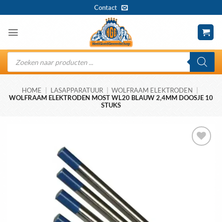
Ga
Contact
naar
inhoud
Producten
zoeken
HOME
|
LASAPPARATUUR
|
WOLFRAAM ELEKTRODEN
|
WOLFRAAM ELEKTRODEN MOST WL20 BLAUW 2,4MM DOOSJE 10
STUKS
Toevoegen
aan
wenslijst