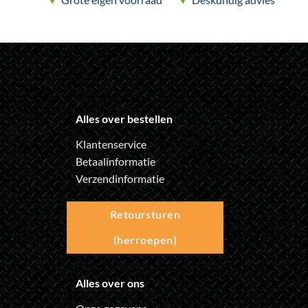
productpagina
productpagina
Alles over bestellen
Klantenservice
Betaalinformatie
Verzendinformatie
Retoursturen
(herroepen)
Alles over ons