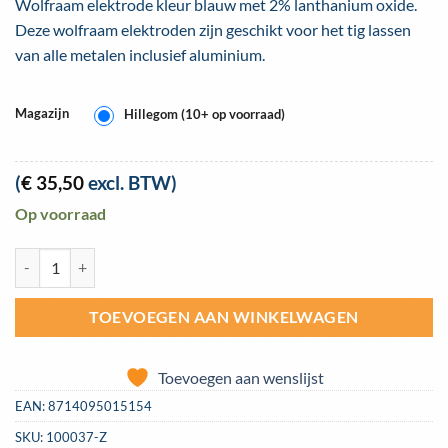
Wolfraam elektrode kleur blauw met 2% lanthanium oxide.
Deze wolfraam elektroden zijn geschikt voor het tig lassen
van alle metalen inclusief aluminium.
Magazijn
Hillegom (10+ op voorraad)
(
€
35,50
excl. BTW)
Op voorraad
Wolfraam elektroden Most WL20 blauw 2,4mm doosje 10 stuks aanta
TOEVOEGEN AAN WINKELWAGEN
Toevoegen aan wenslijst
EAN:
8714095015154
SKU:
100037-Z