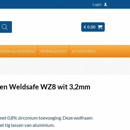
Login
€
0,00
OGEEN & SOLDEREN
WERKKLEDING
ACCESSOIRES
den Weldsafe WZ8 wit 3,2mm
 met 0,8% zirconium toevoeging. Deze wolfraam
et tig lassen van aluminium.