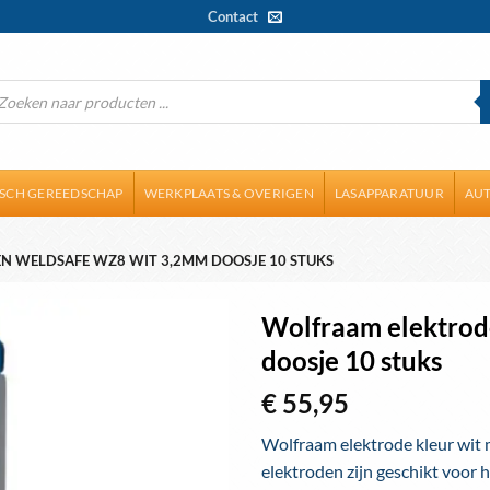
Contact
ducten
ken
ISCH GEREEDSCHAP
WERKPLAATS & OVERIGEN
LASAPPARATUUR
AUT
 WELDSAFE WZ8 WIT 3,2MM DOOSJE 10 STUKS
Wolfraam elektro
doosje 10 stuks
Toevoegen
aan
€
55,95
wenslijst
Wolfraam elektrode kleur wit
elektroden zijn geschikt voor h