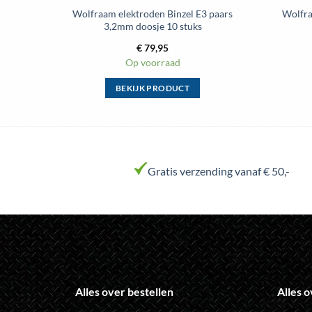
 blauw
Wolfraam elektroden Binzel E3 paars
Wolfra
3,2mm doosje 10 stuks
€
79,95
Op voorraad
BEKIJK PRODUCT
Dit
product
heeft
meerdere
variaties.
Gratis verzending vanaf € 50,-
Deze
optie
kan
gekozen
worden
op
de
Alles over bestellen
Alles o
a
productpagina