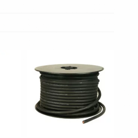
Toevoegen
Toevoegen
aan
aan
wenslijst
wenslijst