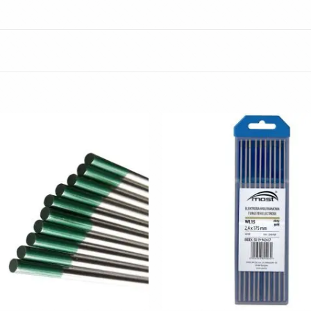
Toevoegen
aan
wenslijst