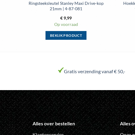
Ringsteeksleutel Stanley Maxi Drive-kop
Hoekk
21mm | 4-87-081
€
9,99
Op voorraad
BEKIJK PRODUCT
Dit
product
heeft
meerdere
variaties.
Gratis verzending vanaf € 50,-
Deze
optie
kan
gekozen
worden
op
de
Alles over bestellen
Alles o
productpagina
Klantenservice
Onze g