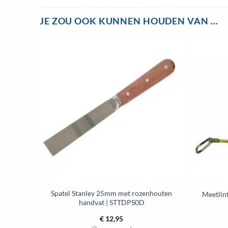
JE ZOU OOK KUNNEN HOUDEN VAN …
Toevoegen
aan
wenslijst
Spatel Stanley 25mm met rozenhouten
Meetlin
handvat | STTDPS0D
€
12,95