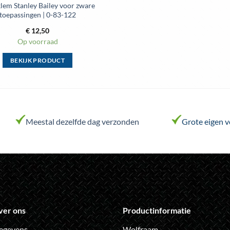
lem Stanley Bailey voor zware
toepassingen | 0-83-122
€
12,50
Op voorraad
BEKIJK PRODUCT
Dit
product
heeft
meerdere
variaties.
Meestal dezelfde dag verzonden
Grote eigen 
Deze
optie
kan
gekozen
worden
op
de
ver ons
Productinformatie
productpagina
egevens
Wolfraam