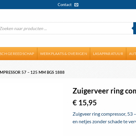
Contact
ducten
ken
ISCH GEREEDSCHAP
WERKPLAATS & OVERIGEN
LASAPPARATUUR
AUT
MPRESSOR 57 – 125 MM BGS 1888
Zuigerveer ring c
€
15,95
Toevoegen
aan
Zuigveer ring compressor, 53 
wenslijst
en netjes zonder schade te ve