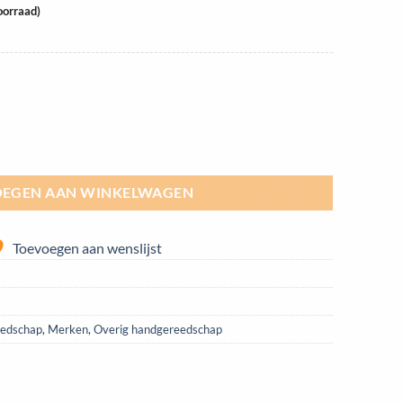
oorraad)
 125 mm BGS 1888 aantal
EGEN AAN WINKELWAGEN
Toevoegen aan wenslijst
edschap
,
Merken
,
Overig handgereedschap