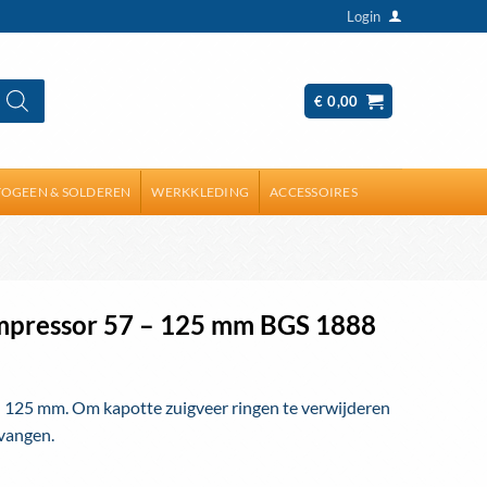
Login
€
0,00
OGEEN & SOLDEREN
WERKKLEDING
ACCESSOIRES
ompressor 57 – 125 mm BGS 1888
– 125 mm. Om kapotte zuigveer ringen te verwijderen
rvangen.