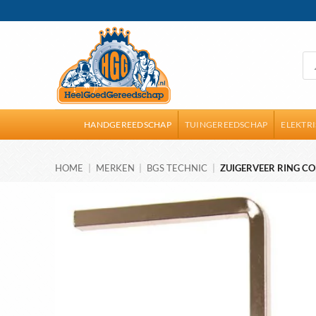
Ga
naar
inhoud
Pro
zoe
HANDGEREEDSCHAP
TUINGEREEDSCHAP
ELEKTR
HOME
|
MERKEN
|
BGS TECHNIC
|
ZUIGERVEER RING CO