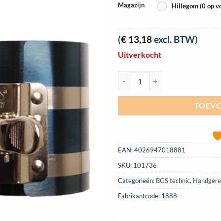
Magazijn
Hillegom (0 op v
(
€
13,18
excl. BTW)
Uitverkocht
Zuigerveer ring compressor 57 -
TOEVO
EAN:
4026947018881
SKU:
101736
Categorieën:
BGS technic
,
Handgere
Fabrikantcode: 1888