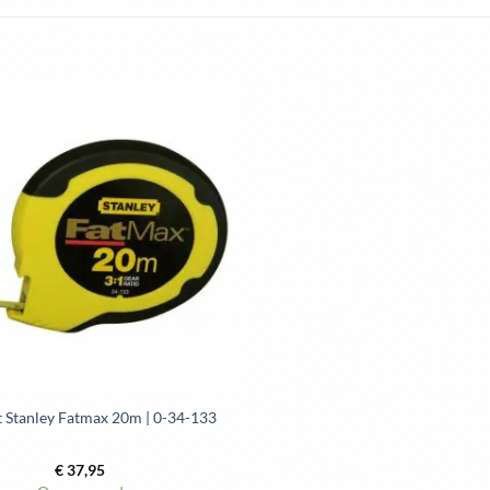
Toevoegen
aan
wenslijst
t Stanley Fatmax 20m | 0-34-133
€
37,95