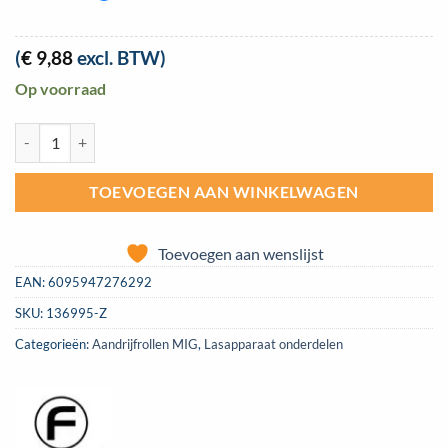
(
€
9,88
excl. BTW)
Op voorraad
Aandrijfrol MIG 30x10x10mm 0,8-1,0U aluminium aantal
TOEVOEGEN AAN WINKELWAGEN
Toevoegen aan wenslijst
EAN:
6095947276292
SKU:
136995-Z
Categorieën:
Aandrijfrollen MIG
,
Lasapparaat onderdelen