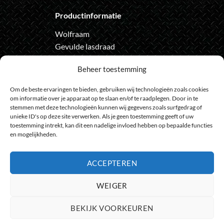
Productinformatie
Wolfraam
Gevulde lasdraad
Automatische lashelm
Beheer toestemming
Onze nieuwsbrief
Om de beste ervaringen te bieden, gebruiken wij technologieën zoals cookies
om informatie over je apparaat op te slaan en/of te raadplegen. Door in te
Meld je aan voor de nieuwsbrief
stemmen met deze technologieën kunnen wij gegevens zoals surfgedrag of
unieke ID's op deze site verwerken. Als je geen toestemming geeft of uw
en loop geen actie meer mis
toestemming intrekt, kan dit een nadelige invloed hebben op bepaalde functies
en mogelijkheden.
ACCEPTEREN
Bank
IDeal
Bancontact
GiroPay
Sofort
Visa
Mast
WEIGER
Transfer
Maestro
BEKIJK VOORKEUREN
© 2009 - 2026
HeelGoedGereedschap