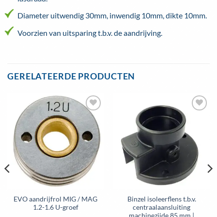
Diameter uitwendig 30mm, inwendig 10mm, dikte 10mm.
Voorzien van uitsparing t.b.v. de aandrijving.
GERELATEERDE PRODUCTEN
Toevoegen
Toevoegen
aan
aan
wenslijst
wenslijst
EVO aandrijfrol MIG / MAG
Binzel isoleerflens t.b.v.
1.2-1.6 U-groef
centraalaansluiting
machinezijde 85 mm |