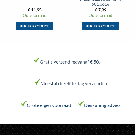
501.0616
€
11,95
€
7,99
Op voorraad
Op voorraad
BEKIJK PRODUCT
BEKIJK PRODUCT
Dit
Dit
product
product
heeft
heeft
meerdere
meerdere
variaties.
variaties.
Gratis verzending vanaf € 50,-
Deze
Deze
optie
optie
kan
kan
Meestal dezelfde dag verzonden
gekozen
gekozen
worden
worden
op
op
de
de
Grote eigen voorraad
Deskundig advies
productpagina
productpagina