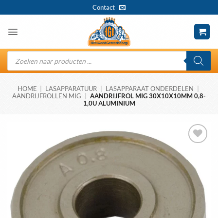
Ga
Contact
naar
inhoud
Producten
zoeken
HOME
|
LASAPPARATUUR
|
LASAPPARAAT ONDERDELEN
|
AANDRIJFROLLEN MIG
|
AANDRIJFROL MIG 30X10X10MM 0,8-
1,0U ALUMINIUM
Toevoegen
aan
wenslijst