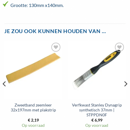
Grootte: 130mm x140mm.
JE ZOU OOK KUNNEN HOUDEN VAN …
Toevoegen
Toevoegen
aan
aan
wenslijst
wenslijst
Zweetband zeemleer
Verfkwast Stanley Dynagrip
32x197mm met plakstrip
synthetisch 37mm |
STPPDN0F
€
2,19
€
6,99
Op voorraad
Op voorraad