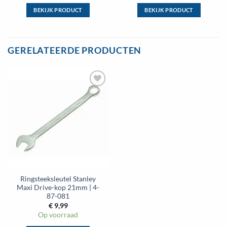
BEKIJK PRODUCT
BEKIJK PRODUCT
Dit
Dit
product
product
heeft
heeft
GERELATEERDE PRODUCTEN
meerdere
meerdere
variaties.
variaties.
Deze
Deze
optie
optie
Toevoegen
kan
kan
aan
gekozen
gekozen
wenslijst
worden
worden
op
op
de
de
productpagina
productpagina
Ringsteeksleutel Stanley
Maxi Drive-kop 21mm | 4-
87-081
€
9,99
Op voorraad