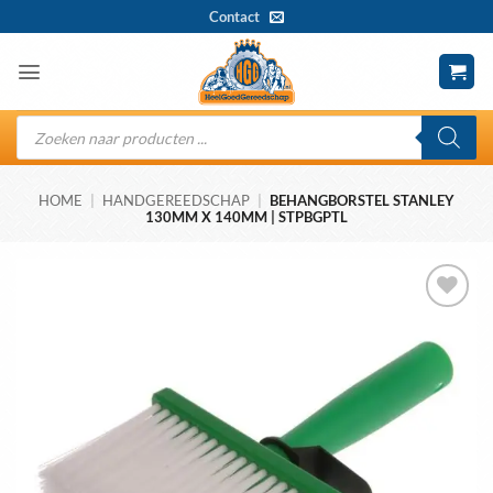
Ga
Contact
naar
inhoud
Producten
zoeken
HOME
|
HANDGEREEDSCHAP
|
BEHANGBORSTEL STANLEY
130MM X 140MM | STPBGPTL
Toevoegen
aan
wenslijst