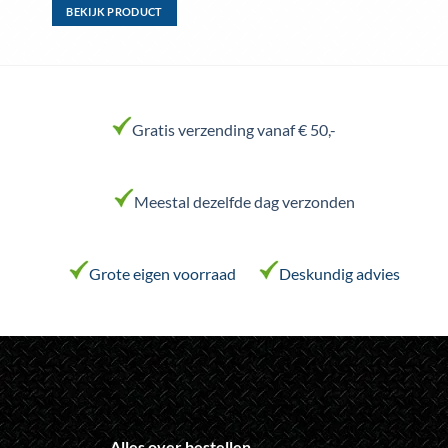
BEKIJK PRODUCT
Dit
product
heeft
meerdere
variaties.
Gratis verzending vanaf € 50,-
Deze
optie
kan
Meestal dezelfde dag verzonden
gekozen
worden
op
de
Grote eigen voorraad
Deskundig advies
productpagina
Alles over bestellen