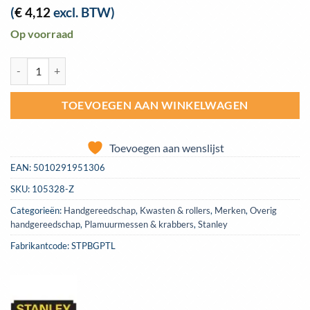
(
€
4,12
excl. BTW)
Op voorraad
Behangborstel Stanley 130mm x 140mm | STPBGPTL aantal
TOEVOEGEN AAN WINKELWAGEN
Toevoegen aan wenslijst
EAN:
5010291951306
SKU:
105328-Z
Categorieën:
Handgereedschap
,
Kwasten & rollers
,
Merken
,
Overig
handgereedschap
,
Plamuurmessen & krabbers
,
Stanley
Fabrikantcode: STPBGPTL