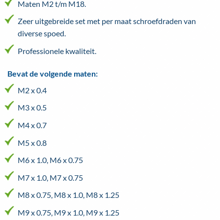
Maten M2 t/m M18.
Zeer uitgebreide set met per maat schroefdraden van
diverse spoed.
Professionele kwaliteit.
Bevat de volgende maten:
M2 x 0.4
M3 x 0.5
M4 x 0.7
M5 x 0.8
M6 x 1.0, M6 x 0.75
M7 x 1.0, M7 x 0.75
M8 x 0.75, M8 x 1.0, M8 x 1.25
M9 x 0.75, M9 x 1.0, M9 x 1.25