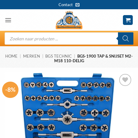
Ga
Contact
naar
inhoud
Producten
zoeken
HOME
|
MERKEN
|
BGS TECHNIC
|
BGS-1900 TAP & SNIJSET M2-
M18 110-DELIG
-8%
Toevoegen
aan
wenslijst