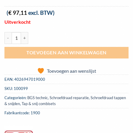
Oorspronkelijke
Huidige
(
€
97,11
excl. BTW)
prijs
prijs
Uitverkocht
was:
is:
€ 127,95.
€ 117,50.
BGS-1900 tap & snijset M2-M18 110-delig aantal
TOEVOEGEN AAN WINKELWAGEN
Toevoegen aan wenslijst
EAN:
4026947019000
SKU:
100099
Categorieën:
BGS technic
,
Schroefdraad reparatie
,
Schroefdraad tappen
& snijden
,
Tap & snij combisets
Fabrikantcode: 1900