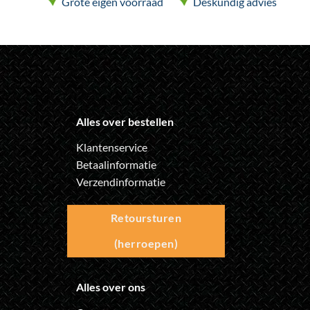
Grote eigen voorraad
Deskundig advies
productpagina
productpagina
Alles over bestellen
Klantenservice
Betaalinformatie
Verzendinformatie
Retoursturen
(herroepen)
Alles over ons