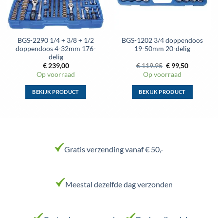
de
productpagina
BGS-2290 1/4 + 3/8 + 1/2
BGS-1202 3/4 doppendoos
doppendoos 4-32mm 176-
19-50mm 20-delig
delig
Oorspronkelijke
Huidige
€
239,00
€
119,95
€
99,50
prijs
prijs
Op voorraad
Op voorraad
was:
is:
€ 119,95.
€ 99,50.
BEKIJK PRODUCT
BEKIJK PRODUCT
Dit
Dit
product
product
heeft
heeft
meerdere
meerdere
variaties.
variaties.
Gratis verzending vanaf € 50,-
Deze
Deze
optie
optie
kan
kan
Meestal dezelfde dag verzonden
gekozen
gekozen
worden
worden
op
op
de
de