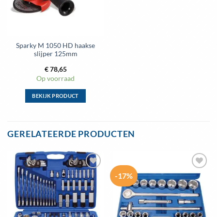
Sparky M 1050 HD haakse
slijper 125mm
€
78,65
Op voorraad
BEKIJK PRODUCT
Dit
product
heeft
GERELATEERDE PRODUCTEN
meerdere
variaties.
Deze
optie
-17%
Toevoegen
Toevoegen
kan
aan
aan
gekozen
wenslijst
wenslijst
worden
op