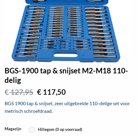
BGS-1900 tap & snijset M2-M18 110-
delig
Oorspronkelijke
Huidige
€
127,95
€
117,50
prijs
prijs
BGS 1900 tap & snijset, zeer uitgebreide 110-delige set voor
was:
is:
metrisch schroefdraad.
€ 127,95.
€ 117,50.
Magazijn
Hillegom (0 op voorraad)