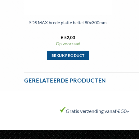
SDS MAX brede platte beitel 80x300mm
€
52,03
Op voorraad
BEKIJK PRODUCT
Dit
product
heeft
GERELATEERDE PRODUCTEN
meerdere
variaties.
Deze
optie
Gratis verzending vanaf € 50,-
kan
gekozen
worden
op