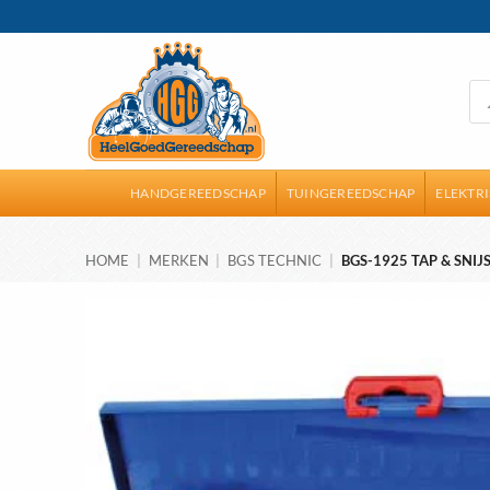
Ga
naar
inhoud
Pro
zoe
HANDGEREEDSCHAP
TUINGEREEDSCHAP
ELEKTR
HOME
|
MERKEN
|
BGS TECHNIC
|
BGS-1925 TAP & SNIJ