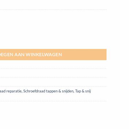
2-delig aantal
EGEN AAN WINKELWAGEN
aad reparatie
,
Schroefdraad tappen & snijden
,
Tap & snij