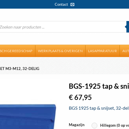
Contact
ducten
ken
ISCH GEREEDSCHAP
WERKPLAATS & OVERIGEN
LASAPPARATUUR
AUT
SET M3-M12, 32-DELIG
BGS-1925 tap & sni
€
67,95
BGS 1925 tap & snijset, 32-de
Magazijn
Hillegom (0 op v