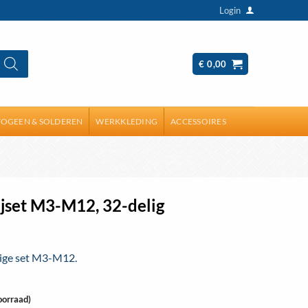
Login
€
0,00
OGEEN & SOLDEREN
WERKKLEDING
ACCESSOIRES
jset M3-M12, 32-delig
lige set M3-M12.
oorraad)