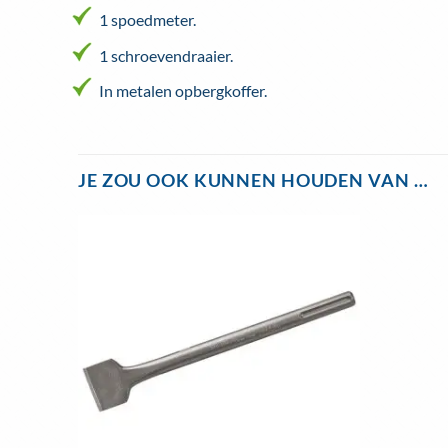
1 spoedmeter.
1 schroevendraaier.
In metalen opbergkoffer.
JE ZOU OOK KUNNEN HOUDEN VAN …