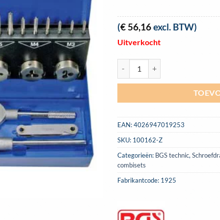
(
€
56,16
excl. BTW)
Uitverkocht
BGS-1925 tap & snijset M3-M12, 3
TOEVO
EAN:
4026947019253
SKU:
100162-Z
Categorieën:
BGS technic
,
Schroefdr
combisets
Fabrikantcode: 1925