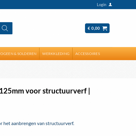
Login
€
0,00
OGEEN & SOLDEREN
WERKKLEDING
ACCESSOIRES
125mm voor structuurverf |
 het aanbrengen van structuurverf.