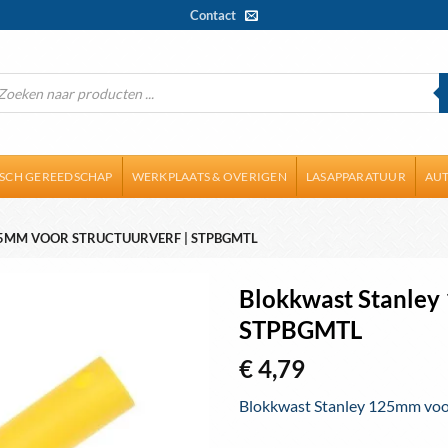
Contact
ducten
ken
ISCH GEREEDSCHAP
WERKPLAATS & OVERIGEN
LASAPPARATUUR
AUT
5MM VOOR STRUCTUURVERF | STPBGMTL
Blokkwast Stanley 
STPBGMTL
€
4,79
Blokkwast Stanley 125mm voor