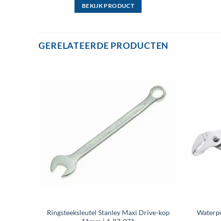
BEKIJK PRODUCT
Dit
product
heeft
GERELATEERDE PRODUCTEN
meerdere
variaties.
Deze
optie
kan
gekozen
worden
op
de
productpagina
Ringsteeksleutel Stanley Maxi Drive-kop
Waterpo