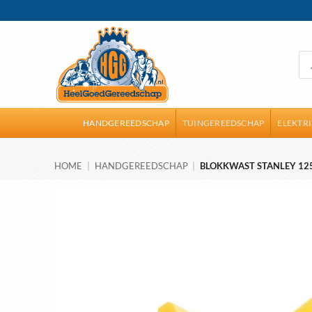
Ga
naar
inhoud
Pro
zoe
HANDGEREEDSCHAP
TUINGEREEDSCHAP
ELEKTR
HOME
|
HANDGEREEDSCHAP
|
BLOKKWAST STANLEY 12