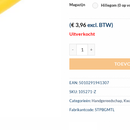
Magazijn
Hillegom (0 op v
(
€
3,96
excl. BTW)
Uitverkocht
Blokkwast Stanley 125mm voor s
TOEVO
EAN:
5010291941307
SKU:
105271-Z
Categorieën:
Handgereedschap
,
Kwa
Fabrikantcode: STPBGMTL