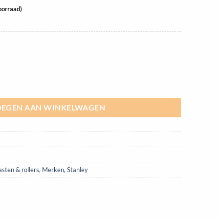
oorraad)
tructuurverf | STPBGMTL aantal
EGEN AAN WINKELWAGEN
sten & rollers
,
Merken
,
Stanley