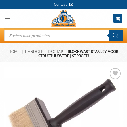
Ga
Contact
naar
inhoud
Producten
zoeken
HOME
|
HANDGEREEDSCHAP
|
BLOKKWAST STANLEY VOOR
STRUCTUURVERF | STPBGETJ
Toevoegen
aan
wenslijst