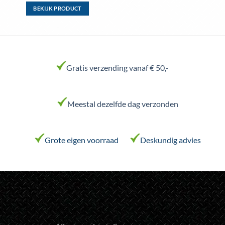
BEKIJK PRODUCT
Dit
product
heeft
meerdere
variaties.
Gratis verzending vanaf € 50,-
Deze
optie
kan
Meestal dezelfde dag verzonden
gekozen
worden
op
de
Grote eigen voorraad
Deskundig advies
productpagina