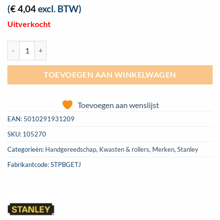
(
€
4,04
excl. BTW)
Uitverkocht
Blokkwast Stanley voor structuurverf | STPBGETJ aantal
TOEVOEGEN AAN WINKELWAGEN
Toevoegen aan wenslijst
EAN:
5010291931209
SKU:
105270
Categorieën:
Handgereedschap
,
Kwasten & rollers
,
Merken
,
Stanley
Fabrikantcode: STPBGETJ