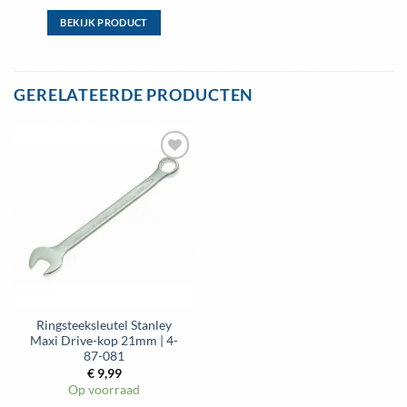
BEKIJK PRODUCT
Dit
product
heeft
GERELATEERDE PRODUCTEN
meerdere
variaties.
Deze
optie
Toevoegen
kan
aan
gekozen
wenslijst
worden
op
de
productpagina
Ringsteeksleutel Stanley
Maxi Drive-kop 21mm | 4-
87-081
€
9,99
Op voorraad