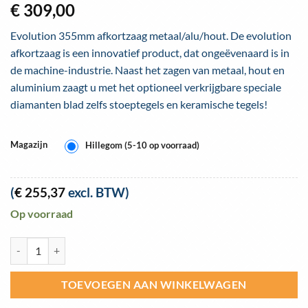
€
309,00
4.5
op 5
gebaseerd
op
klant
Evolution 355mm afkortzaag metaal/alu/hout. De evolution
waarderingen
afkortzaag is een innovatief product, dat ongeëvenaard is in
de machine-industrie. Naast het zagen van metaal, hout en
aluminium zaagt u met het optioneel verkrijgbare speciale
diamanten blad zelfs stoeptegels en keramische tegels!
Magazijn
Hillegom (5-10 op voorraad)
(
€
255,37
excl. BTW)
Op voorraad
Evolution R355CPS 355mm afkortzaag metaal/alu/hout aantal
TOEVOEGEN AAN WINKELWAGEN