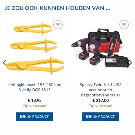
JE ZOU OOK KUNNEN HOUDEN VAN …
Toevoegen
Toevoegen
aan
aan
wenslijst
wenslijst
Leidingklemset, 155-250 mm
Sparky Twin Set 14,4V
3-delig BGS 1815
accuboor en
slagschroevendraaier
€
18,95
€
217,00
Op voorraad
Op voorraad
BEKIJK PRODUCT
BEKIJK PRODUCT
Dit
Dit
product
product