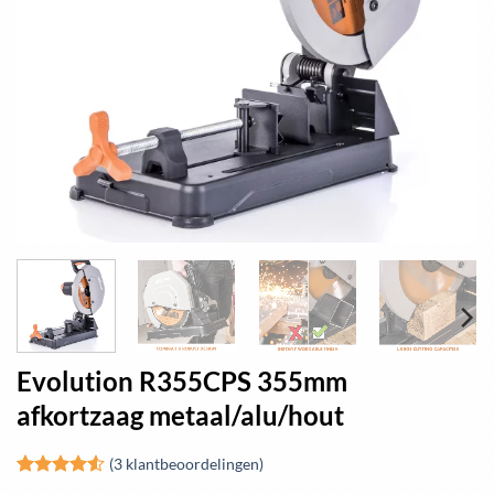
Evolution R355CPS 355mm
afkortzaag metaal/alu/hout
(
3
klantbeoordelingen)
Gewaardeerd
2