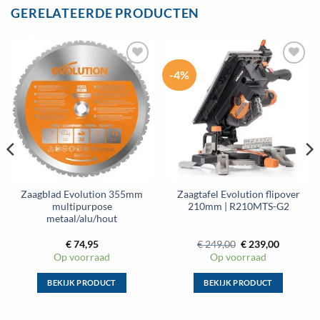
heeft
heeft
GERELATEERDE PRODUCTEN
meerdere
meerdere
variaties.
variaties.
Deze
Deze
optie
optie
-4%
Toevoegen
Toevoegen
kan
kan
aan
aan
gekozen
gekozen
wenslijst
wenslijst
worden
worden
op
op
de
de
productpagina
productpagina
Zaagblad Evolution 355mm
Zaagtafel Evolution flipover
multipurpose
210mm | R210MTS-G2
metaal/alu/hout
Oorspronkelijke
Huidige
€
74,95
€
249,00
€
239,00
prijs
prijs
Op voorraad
Op voorraad
was:
is:
€ 249,00.
€ 239,00.
BEKIJK PRODUCT
BEKIJK PRODUCT
Dit
Dit
product
product