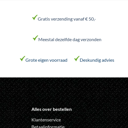
heeft
heeft
meerdere
meerdere
variaties.
variaties.
Gratis verzending vanaf € 50,-
Deze
Deze
optie
optie
kan
kan
Meestal dezelfde dag verzonden
gekozen
gekozen
worden
worden
op
op
de
de
Grote eigen voorraad
Deskundig advies
productpagina
productpagina
Alles over bestellen
Klantenservice
Betaalinformatie