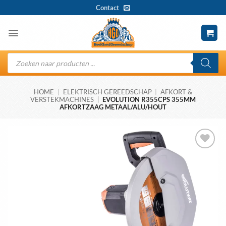
Ga
Contact
naar
inhoud
Producten
zoeken
HOME
|
ELEKTRISCH GEREEDSCHAP
|
AFKORT &
VERSTEKMACHINES
|
EVOLUTION R355CPS 355MM
AFKORTZAAG METAAL/ALU/HOUT
Toevoegen
aan
wenslijst