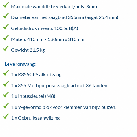
Maximale wanddikte vierkant/buis: 3mm
Diameter van het zaagblad 355mm (asgat 25.4 mm)
Geluidsdruk niveau: 100.5dB(A)
Maten: 410mm x 530mm x 310mm
Gewicht 21,5 kg
Leveromvang:
1 x R355CPS afkortzaag
1 x 355 Multipurpose zaagblad met 36 tanden
1 x Inbussleutel (M8)
1 x V-gevormd blok voor klemmen van bijv. buizen.
1 x Gebruiksaanwijzing