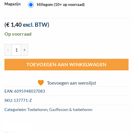
Magazijn
Hillegom (10+ op voorraad)
(
€
1,40
excl. BTW)
Op voorraad
Gasslang/luchtslang Polyflex 4x8mm per meter aantal
TOEVOEGEN AAN WINKELWAGEN
Toevoegen aan wenslijst
EAN:
6095948037083
SKU:
137771-Z
Categorieën:
Toebehoren
,
Gasflessen & toebehoren