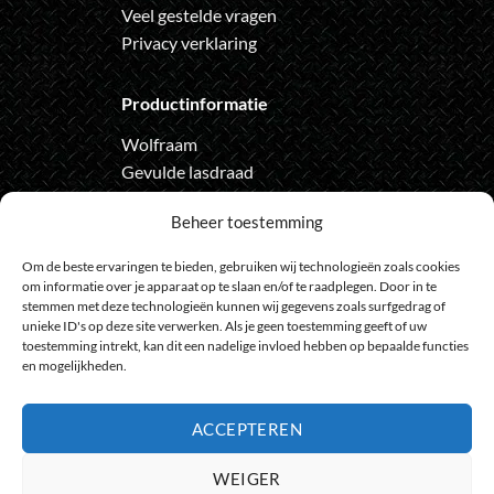
Veel gestelde vragen
Privacy verklaring
Productinformatie
Wolfraam
Gevulde lasdraad
Automatische lashelm
Beheer toestemming
Onze nieuwsbrief
Om de beste ervaringen te bieden, gebruiken wij technologieën zoals cookies
om informatie over je apparaat op te slaan en/of te raadplegen. Door in te
Meld je aan voor de nieuwsbrief
stemmen met deze technologieën kunnen wij gegevens zoals surfgedrag of
unieke ID's op deze site verwerken. Als je geen toestemming geeft of uw
en loop geen actie meer mis
toestemming intrekt, kan dit een nadelige invloed hebben op bepaalde functies
en mogelijkheden.
ACCEPTEREN
Bank
IDeal
Bancontact
GiroPay
Sofort
Visa
Mast
WEIGER