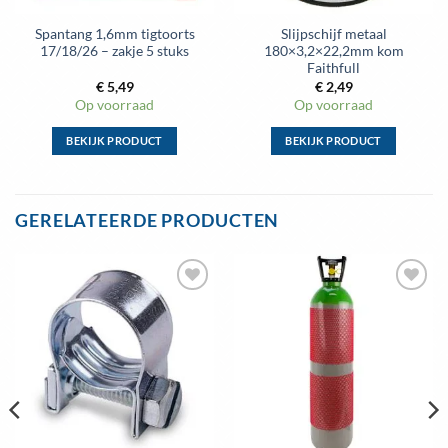
Spantang 1,6mm tigtoorts
Slijpschijf metaal
17/18/26 – zakje 5 stuks
180×3,2×22,2mm kom
Faithfull
€
5,49
€
2,49
Op voorraad
Op voorraad
BEKIJK PRODUCT
BEKIJK PRODUCT
Dit
Dit
product
product
heeft
heeft
GERELATEERDE PRODUCTEN
meerdere
meerdere
variaties.
variaties.
Deze
Deze
optie
optie
Toevoegen
Toevoegen
kan
kan
aan
aan
gekozen
gekozen
wenslijst
wenslijst
worden
worden
op
op
de
de
productpagina
productpagina