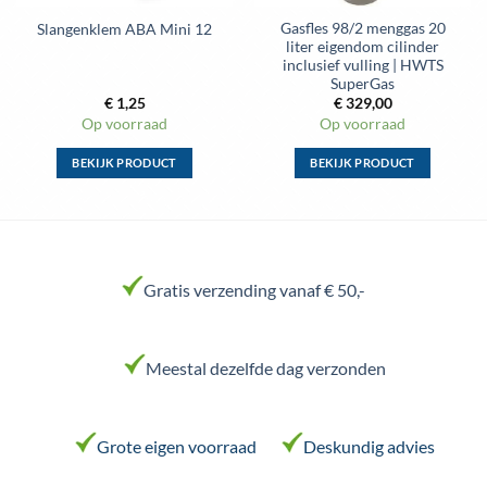
Gasfles 98/2 menggas 20
Slangenklem ABA Mini 12
liter eigendom cilinder
inclusief vulling | HWTS
SuperGas
€
1,25
€
329,00
Op voorraad
Op voorraad
BEKIJK PRODUCT
BEKIJK PRODUCT
Dit
Dit
product
product
heeft
heeft
meerdere
meerdere
variaties.
variaties.
Gratis verzending vanaf € 50,-
Deze
Deze
optie
optie
kan
kan
Meestal dezelfde dag verzonden
gekozen
gekozen
worden
worden
op
op
de
de
Grote eigen voorraad
Deskundig advies
productpagina
productpagina