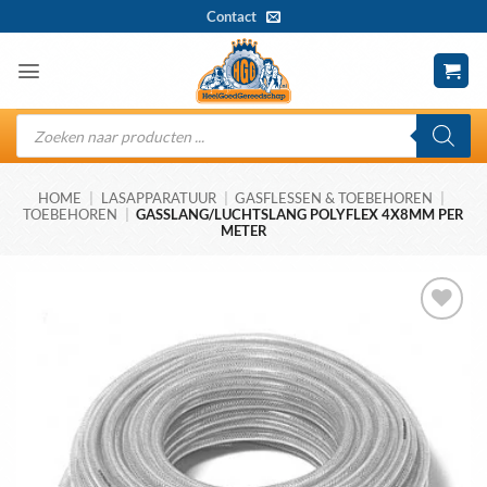
Ga
Contact
naar
inhoud
Producten
zoeken
HOME
|
LASAPPARATUUR
|
GASFLESSEN & TOEBEHOREN
|
TOEBEHOREN
|
GASSLANG/LUCHTSLANG POLYFLEX 4X8MM PER
METER
Toevoegen
aan
wenslijst