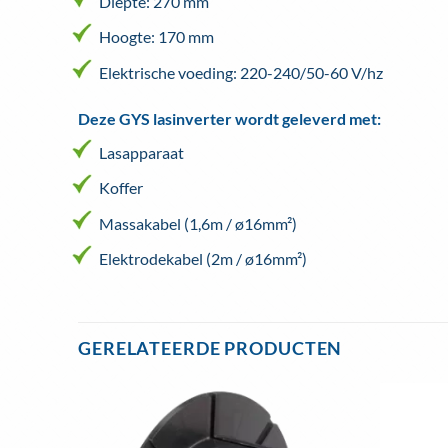
Diepte: 270 mm
Hoogte: 170 mm
Elektrische voeding: 220-240/50-60 V/hz
Deze GYS lasinverter wordt geleverd met:
Lasapparaat
Koffer
Massakabel (1,6m / ø16mm²)
Elektrodekabel (2m / ø16mm²)
GERELATEERDE PRODUCTEN
evoegen
Toevoegen