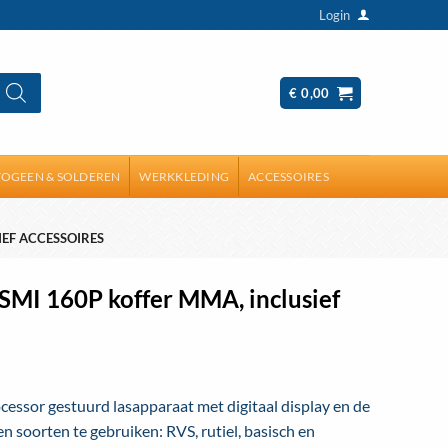
Login
€
0,00
OGEEN & SOLDEREN
WERKKLEDING
ACCESSOIRES
IEF ACCESSOIRES
SMI 160P koffer MMA, inclusief
cessor gestuurd lasapparaat met digitaal display en de
n soorten te gebruiken: RVS, rutiel, basisch en