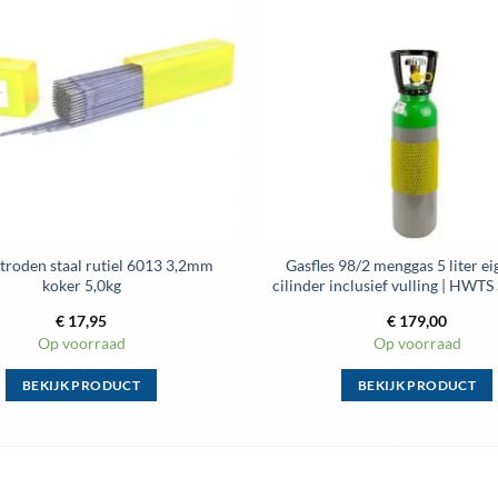
aan
wenslijst
troden staal rutiel 6013 3,2mm
Gasfles 98/2 menggas 5 liter 
koker 5,0kg
cilinder inclusief vulling | HWT
€
17,95
€
179,00
Op voorraad
Op voorraad
BEKIJK PRODUCT
BEKIJK PRODUCT
Dit
Dit
product
product
heeft
heeft
meerdere
meerdere