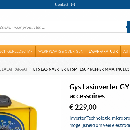
Contact
ducten
ken
ISCH GEREEDSCHAP
WERKPLAATS & OVERIGEN
LASAPPARATUUR
AUT
 LASAPPARAAT
|
GYS LASINVERTER GYSMI 160P KOFFER MMA, INCLUS
Gys Lasinverter GY
accessoires
Toevoegen
aan
€
229,00
wenslijst
Inverter Technologie, micropro
mogelijkheid om veel elektrode