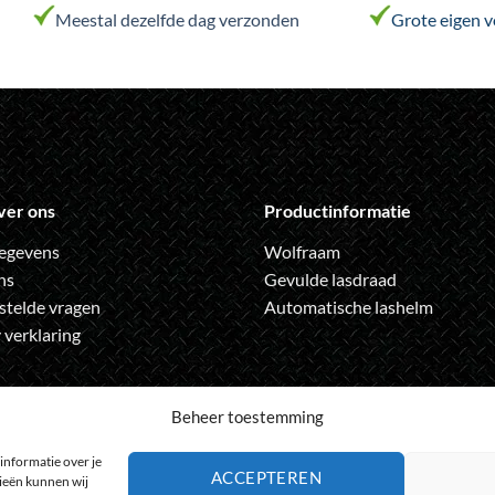
variaties.
variaties.
Meestal dezelfde dag verzonden
Grote eigen 
Deze
Deze
optie
optie
kan
kan
gekozen
gekozen
worden
worden
op
op
de
de
ver ons
Productinformatie
productpagina
productpag
egevens
Wolfraam
ns
Gevulde lasdraad
stelde vragen
Automatische lashelm
 verklaring
Beheer toestemming
informatie over je
ACCEPTEREN
gieën kunnen wij