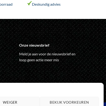
variaties.
voorraad
Deskundig advies
Deze
optie
kan
gekozen
worden
op
de
Onze nieuwsbrief
ina
productpagina
Meld je aan voor de nieuwsbrief en
loop geen actie meer mis
WEIGER
BEKIJK VOORKEUREN