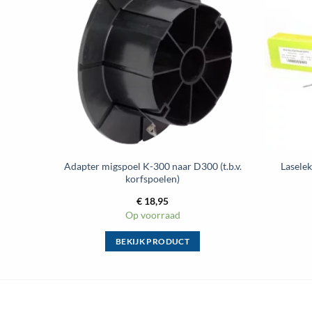
aan
aan
enslijst
wenslijst
oor
Adapter migspoel K-300 naar D300 (t.b.v.
Laselek
korfspoelen)
€
18,95
Op voorraad
BEKIJK PRODUCT
Dit
product
heeft
meerdere