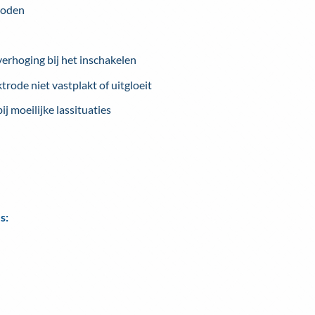
troden
erhoging bij het inschakelen
rode niet vastplakt of uitgloeit
 moeilijke lassituaties
s: