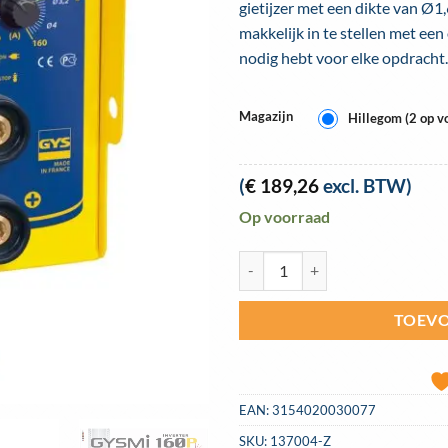
gietijzer met een dikte van Ø1
makkelijk in te stellen met een 
nodig hebt voor elke opdracht.
Magazijn
Hillegom (2 op v
(
€
189,26
excl. BTW)
Op voorraad
Gys Lasinverter GYSMI 160P koffe
TOEVO
EAN:
3154020030077
SKU:
137004-Z