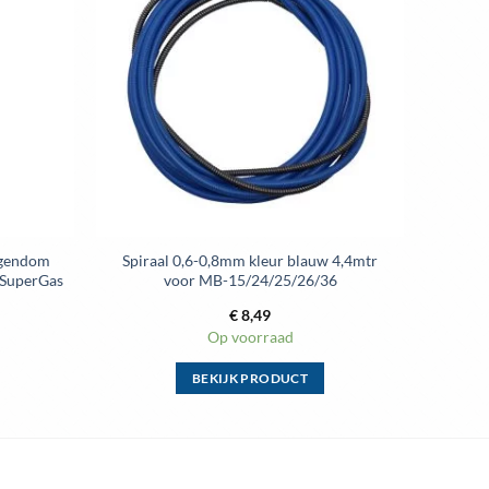
aan
aan
wenslijst
wenslijst
eigendom
Spiraal 0,6-0,8mm kleur blauw 4,4mtr
S SuperGas
voor MB-15/24/25/26/36
€
8,49
Op voorraad
BEKIJK PRODUCT
Dit
product
heeft
meerdere