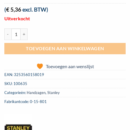
(
€
5,36
excl. BTW)
Uitverkocht
IJzerzaagbladen Stanley 18/24/32tpi 300mm 5 stuks | 0-15-801 aantal
TOEVOEGEN AAN WINKELWAGEN
Toevoegen aan wenslijst
EAN:
3253560158019
SKU:
100635
Categorieën:
Handzagen
,
Stanley
Fabrikantcode: 0-15-801