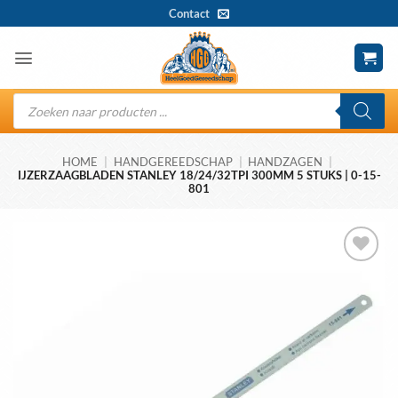
Ga
Contact
naar
inhoud
Producten
zoeken
HOME
|
HANDGEREEDSCHAP
|
HANDZAGEN
|
IJZERZAAGBLADEN STANLEY 18/24/32TPI 300MM 5 STUKS | 0-15-
801
Toevoegen
aan
wenslijst