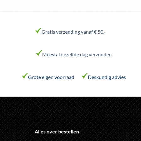
Dit
Dit
product
product
heeft
heeft
meerdere
meerdere
variaties.
variaties.
Gratis verzending vanaf € 50,-
Deze
Deze
optie
optie
kan
kan
Meestal dezelfde dag verzonden
gekozen
gekozen
worden
worden
op
op
de
de
Grote eigen voorraad
Deskundig advies
productpagina
productpagina
Alles over bestellen