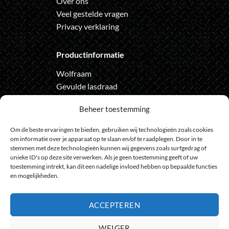
Over ons
Veel gestelde vragen
Privacy verklaring
Productinformatie
Wolfraam
Gevulde lasdraad
Automatische lashelm
Beheer toestemming
Onze nieuwsbrief
Om de beste ervaringen te bieden, gebruiken wij technologieën zoals cookies
om informatie over je apparaat op te slaan en/of te raadplegen. Door in te
Meld je aan voor de nieuwsbrief
stemmen met deze technologieën kunnen wij gegevens zoals surfgedrag of
unieke ID's op deze site verwerken. Als je geen toestemming geeft of uw
en loop geen actie meer mis
toestemming intrekt, kan dit een nadelige invloed hebben op bepaalde functies
en mogelijkheden.
ACCEPTEREN
Bank
IDeal
Bancontact
GiroPay
Sofort
Visa
Mast
WEIGER