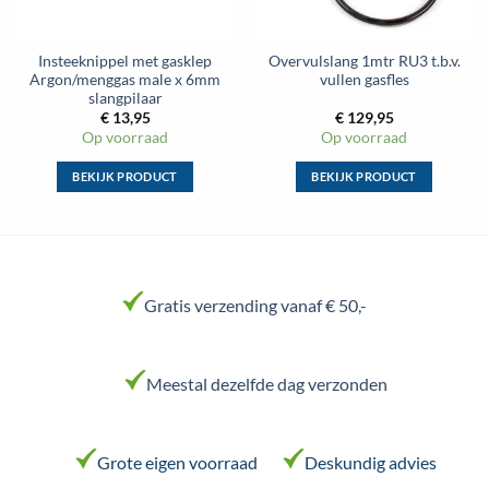
Insteeknippel met gasklep
Overvulslang 1mtr RU3 t.b.v.
Argon/menggas male x 6mm
vullen gasfles
slangpilaar
€
13,95
€
129,95
Op voorraad
Op voorraad
BEKIJK PRODUCT
BEKIJK PRODUCT
Dit
Dit
product
product
heeft
heeft
meerdere
meerdere
variaties.
variaties.
Gratis verzending vanaf € 50,-
Deze
Deze
optie
optie
kan
kan
Meestal dezelfde dag verzonden
gekozen
gekozen
worden
worden
op
op
de
de
Grote eigen voorraad
Deskundig advies
productpagina
productpagina