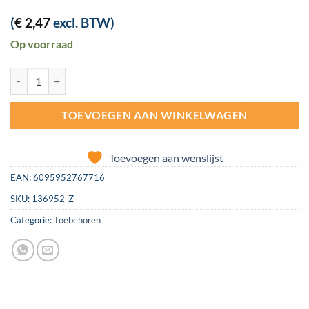
(
€
2,47
excl. BTW)
Op voorraad
Insteeknippel Argon/menggas male x 4mm slangpilaar aantal
TOEVOEGEN AAN WINKELWAGEN
Toevoegen aan wenslijst
EAN:
6095952767716
SKU:
136952-Z
Categorie:
Toebehoren