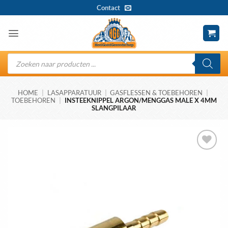
Ga
Contact
naar
inhoud
Producten
zoeken
HOME
|
LASAPPARATUUR
|
GASFLESSEN & TOEBEHOREN
|
TOEBEHOREN
|
INSTEEKNIPPEL ARGON/MENGGAS MALE X 4MM
SLANGPILAAR
Toevoegen
aan
wenslijst