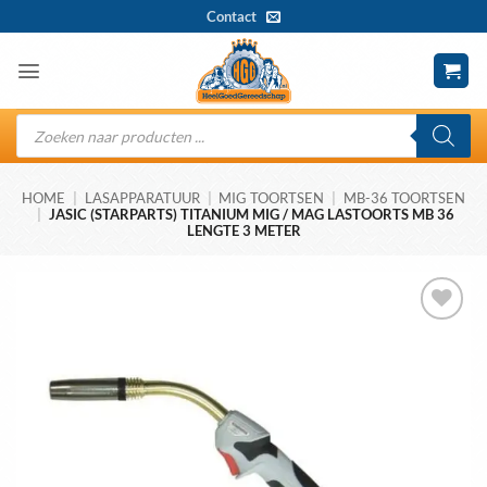
Ga
Contact
naar
inhoud
Producten
zoeken
HOME
|
LASAPPARATUUR
|
MIG TOORTSEN
|
MB-36 TOORTSEN
|
JASIC (STARPARTS) TITANIUM MIG / MAG LASTOORTS MB 36
LENGTE 3 METER