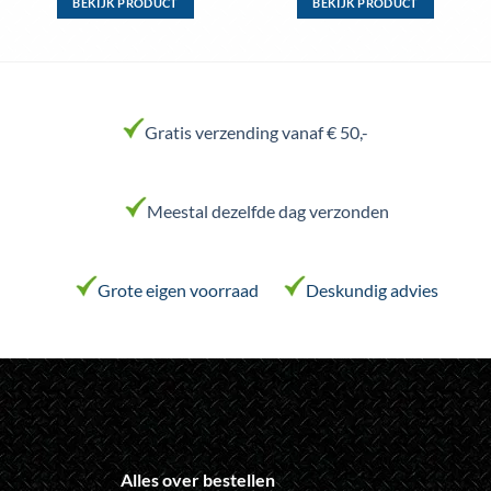
BEKIJK PRODUCT
BEKIJK PRODUCT
Dit
Dit
product
product
heeft
heeft
meerdere
meerdere
variaties.
variaties.
Gratis verzending vanaf € 50,-
Deze
Deze
optie
optie
kan
kan
Meestal dezelfde dag verzonden
gekozen
gekozen
worden
worden
op
op
de
de
Grote eigen voorraad
Deskundig advies
productpagina
productpagina
Alles over bestellen