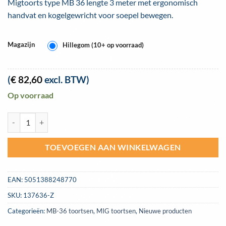
Migtoorts type MB 36 lengte 3 meter met ergonomisch
handvat en kogelgewricht voor soepel bewegen.
Magazijn
Hillegom (10+ op voorraad)
(
€
82,60
excl. BTW)
Op voorraad
Jasic (Starparts) Titanium MIG / MAG lastoorts MB 36 lengte 3 meter 
TOEVOEGEN AAN WINKELWAGEN
EAN:
5051388248770
SKU:
137636-Z
Categorieën:
MB-36 toortsen
,
MIG toortsen
,
Nieuwe producten