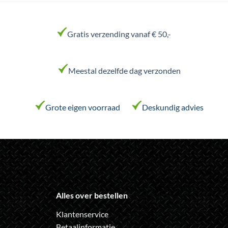
heeft
heeft
meerdere
meerdere
variaties.
variaties.
Gratis verzending vanaf € 50,-
Deze
Deze
optie
optie
kan
kan
Meestal dezelfde dag verzonden
gekozen
gekozen
worden
worden
op
op
de
de
Grote eigen voorraad
Deskundig advies
productpagina
productpagina
Alles over bestellen
Klantenservice
Betaalinformatie