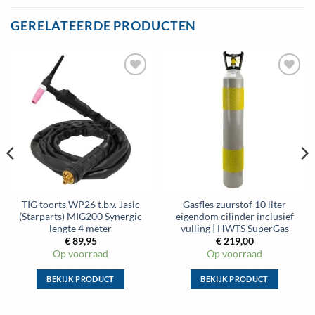
GERELATEERDE PRODUCTEN
Toevoegen
Toevoegen
aan
aan
wenslijst
wenslijst
TIG toorts WP26 t.b.v. Jasic
Gasfles zuurstof 10 liter
(Starparts) MIG200 Synergic
eigendom cilinder inclusief
lengte 4 meter
vulling | HWTS SuperGas
€
89,95
€
219,00
Op voorraad
Op voorraad
BEKIJK PRODUCT
BEKIJK PRODUCT
Dit
Dit
product
product