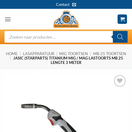
Ga
Contact
naar
inhoud
Producten
zoeken
HOME
|
LASAPPARATUUR
|
MIG TOORTSEN
|
MB-25 TOORTSEN
|
JASIC (STARPARTS) TITANIUM MIG / MAG LASTOORTS MB 25
LENGTE 3 METER
Toevoegen
aan
wenslijst