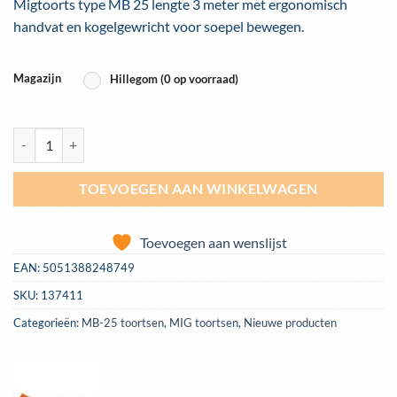
Migtoorts type MB 25 lengte 3 meter met ergonomisch
handvat en kogelgewricht voor soepel bewegen.
Magazijn
Hillegom (0 op voorraad)
Jasic (Starparts) Titanium MIG / MAG lastoorts MB 25 lengte 3 meter 
TOEVOEGEN AAN WINKELWAGEN
Toevoegen aan wenslijst
EAN:
5051388248749
SKU:
137411
Categorieën:
MB-25 toortsen
,
MIG toortsen
,
Nieuwe producten