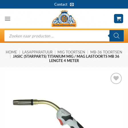
Ga
Contact
naar
inhoud
Producten
zoeken
HOME
|
LASAPPARATUUR
|
MIG TOORTSEN
|
MB-36 TOORTSEN
|
JASIC (STARPARTS) TITANIUM MIG / MAG LASTOORTS MB 36
LENGTE 4 METER
Toevoegen
aan
wenslijst