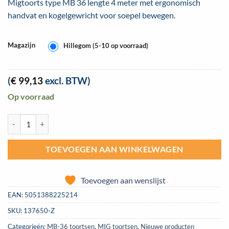
Migtoorts type MB 36 lengte 4 meter met ergonomisch
handvat en kogelgewricht voor soepel bewegen.
Magazijn
Hillegom (5-10 op voorraad)
(
€
99,13
excl. BTW)
Op voorraad
Jasic (Starparts) Titanium MIG / MAG lastoorts MB 36 lengte 4 meter 
TOEVOEGEN AAN WINKELWAGEN
Toevoegen aan wenslijst
EAN:
5051388225214
SKU:
137650-Z
Categorieën:
MB-36 toortsen
,
MIG toortsen
,
Nieuwe producten