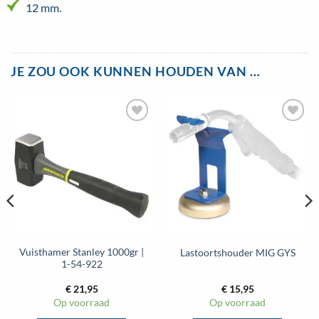
12 mm.
JE ZOU OOK KUNNEN HOUDEN VAN …
Toevoegen
Toevoegen
aan
aan
wenslijst
wenslijst
Vuisthamer Stanley 1000gr |
Lastoortshouder MIG GYS
1-54-922
€
21,95
€
15,95
Op voorraad
Op voorraad