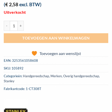
(
€
2,58
excl. BTW)
Uitverkocht
Krammen Stanley 12mm (1000) | 1-CT308T aantal
TOEVOEGEN AAN WINKELWAGEN
Toevoegen aan wenslijst
EAN:
3253561058608
SKU:
105892
Categorieën:
Handgereedschap
,
Merken
,
Overig handgereedschap
,
Stanley
Fabrikantcode: 1-CT308T