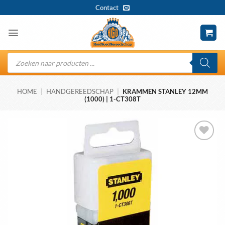
Ga
Contact
naar
inhoud
Producten
zoeken
HOME
|
HANDGEREEDSCHAP
|
KRAMMEN STANLEY 12MM
(1000) | 1-CT308T
Toevoegen
aan
wenslijst