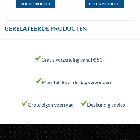
BEKIJK PRODUCT
BEKIJK PRODUCT
Dit
Dit
product
product
heeft
heeft
GERELATEERDE PRODUCTEN
meerdere
meerdere
variaties.
variaties.
Deze
Deze
optie
optie
kan
kan
Gratis verzending vanaf € 50,-
gekozen
gekozen
worden
worden
op
op
Meestal dezelfde dag verzonden
de
de
productpagina
productpagina
Grote eigen voorraad
Deskundig advies