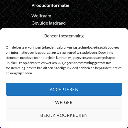
Productinformatie
Wolfraam
Gevulde lasdraad
Automatische lashelm
Beheer toestemming
Onze nieuwsbrief
Om de beste ervaringen te bieden, gebruiken wij technologieën zoals cookies
om informatie over je apparaat op te slaan en/of te raadplegen. Door in te
Meld je aan voor de nieuwsbrief
stemmen met deze technologieën kunnen wij gegevens zoals surfgedrag of
en loop geen actie meer mis
unieke ID's op deze site verwerken. Als je geen toestemming geeft of uw
toestemming intrekt, kan dit een nadelige invloed hebben op bepaalde functies
en mogelijkheden.
ACCEPTEREN
Bank
IDeal
Bancontact
GiroPay
Sofort
Visa
Mast
WEIGER
Transfer
Maestro
BEKIJK VOORKEUREN
© 2009 - 2026
HeelGoedGereedschap