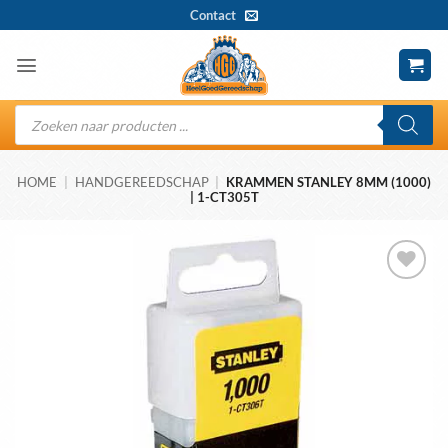
Ga
Contact
naar
inhoud
Producten
zoeken
HOME
|
HANDGEREEDSCHAP
|
KRAMMEN STANLEY 8MM (1000)
| 1-CT305T
Toevoegen
aan
wenslijst