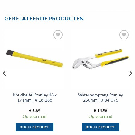
Dit
product
heeft
GERELATEERDE PRODUCTEN
meerdere
variaties.
Deze
optie
Toevoegen
Toevoegen
kan
aan
aan
gekozen
wenslijst
wenslijst
worden
op
de
productpagina
Koudbeitel Stanley 16 x
Waterpomptang Stanley
171mm | 4-18-288
250mm | 0-84-076
€
6,69
€
14,95
Op voorraad
Op voorraad
BEKIJK PRODUCT
BEKIJK PRODUCT
Dit
Dit