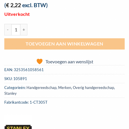
(
€
2,22
excl. BTW)
Uitverkocht
Krammen Stanley 8mm (1000) | 1-CT305T aantal
TOEVOEGEN AAN WINKELWAGEN
Toevoegen aan wenslijst
EAN:
3253561058561
SKU:
105891
Categorieën:
Handgereedschap
,
Merken
,
Overig handgereedschap
,
Stanley
Fabrikantcode: 1-CT305T