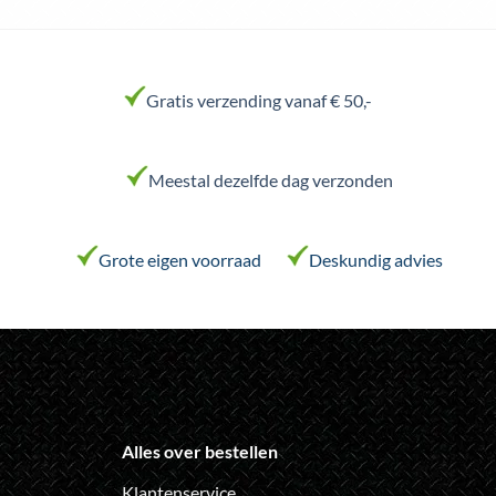
product
product
heeft
heeft
meerdere
meerdere
variaties.
variaties.
Gratis verzending vanaf € 50,-
Deze
Deze
optie
optie
kan
kan
Meestal dezelfde dag verzonden
gekozen
gekozen
worden
worden
op
op
de
de
Grote eigen voorraad
Deskundig advies
productpagina
productpagina
Alles over bestellen
Klantenservice