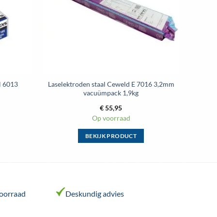
l 6013
Laselektroden staal Ceweld E 7016 3,2mm
vacuümpack 1,9kg
€
55,95
Op voorraad
BEKIJK PRODUCT
Dit
product
heeft
meerdere
variaties.
voorraad
Deskundig advies
Deze
optie