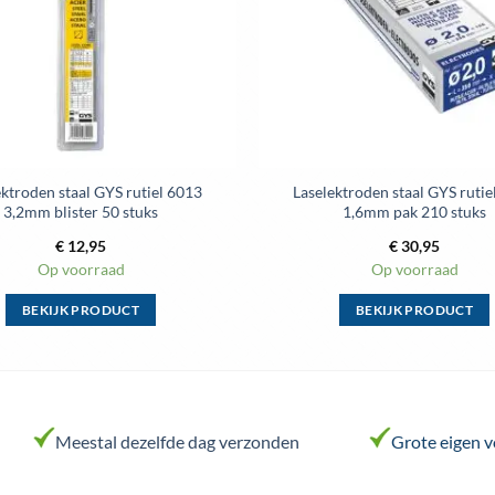
ektroden staal GYS rutiel 6013
Laselektroden staal GYS rutie
3,2mm blister 50 stuks
1,6mm pak 210 stuks
€
12,95
€
30,95
Op voorraad
Op voorraad
BEKIJK PRODUCT
BEKIJK PRODUCT
Dit
Dit
product
product
heeft
heeft
meerdere
meerdere
variaties.
variaties.
Meestal dezelfde dag verzonden
Grote eigen 
Deze
Deze
optie
optie