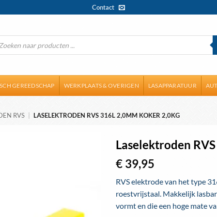
Contact
ducten
ken
ISCH GEREEDSCHAP
WERKPLAATS & OVERIGEN
LASAPPARATUUR
AUT
DEN RVS
|
LASELEKTRODEN RVS 316L 2,0MM KOKER 2,0KG
Laselektroden RVS
€
39,95
Toevoegen
aan
RVS elektrode van het type 316
wenslijst
roestvrijstaal. Makkelijk lasbar
vormt en die een hoge mate va