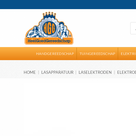
Ga
naar
inhoud
Pro
zoe
HANDGEREEDSCHAP
TUINGEREEDSCHAP
ELEKTR
HOME
|
LASAPPARATUUR
|
LASELEKTRODEN
|
ELEKTRO