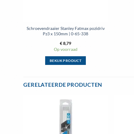
Schroevendraaier Stanley Fatmax pozidriv
Pz3 x 150mm | 0-65-338
€
8,79
Op voorraad
BEKIJK PRODUCT
Dit
product
heeft
GERELATEERDE PRODUCTEN
meerdere
variaties.
Deze
optie
evoegen
Toevoegen
aan
aan
kan
enslijst
wenslijst
gekozen
worden