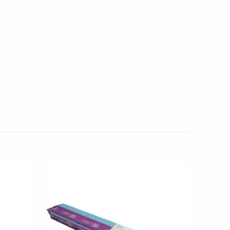
Toevoegen
Toevoegen
aan
aan
wenslijst
wenslijst