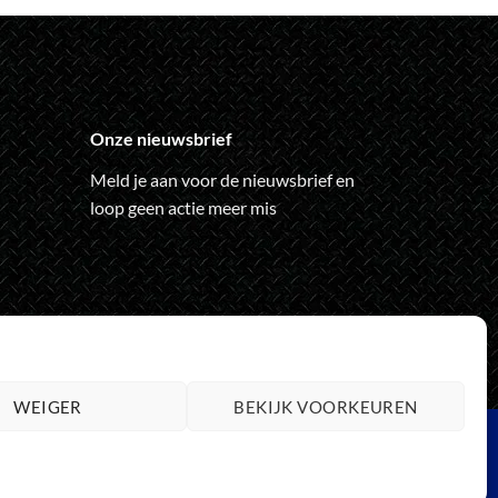
kan
gekozen
worden
op
de
Onze nieuwsbrief
ina
productpagina
Meld je aan voor de nieuwsbrief en
loop geen actie meer mis
WEIGER
BEKIJK VOORKEUREN
rd
aestro