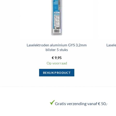
op
de
productpagina
 4,0mm
Laselektroden aluminium GYS 3,2mm
Lasel
blister 5 stuks
€
9,95
Op voorraad
BEKIJK PRODUCT
Dit
product
heeft
meerdere
variaties.
Gratis verzending vanaf € 50,-
Deze
optie