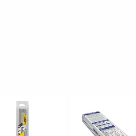
Toevoegen
aan
wenslijst