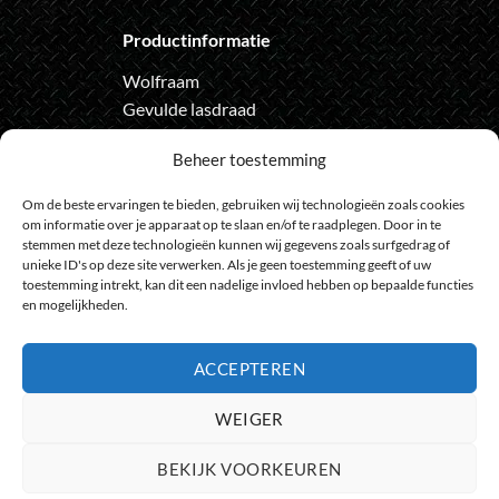
Productinformatie
Wolfraam
Gevulde lasdraad
Automatische lashelm
Beheer toestemming
Onze nieuwsbrief
Om de beste ervaringen te bieden, gebruiken wij technologieën zoals cookies
om informatie over je apparaat op te slaan en/of te raadplegen. Door in te
Meld je aan voor de nieuwsbrief
stemmen met deze technologieën kunnen wij gegevens zoals surfgedrag of
en loop geen actie meer mis
unieke ID's op deze site verwerken. Als je geen toestemming geeft of uw
toestemming intrekt, kan dit een nadelige invloed hebben op bepaalde functies
en mogelijkheden.
ACCEPTEREN
Bank
IDeal
Bancontact
GiroPay
Sofort
Visa
Mast
WEIGER
Transfer
Maestro
BEKIJK VOORKEUREN
© 2009 - 2026
HeelGoedGereedschap