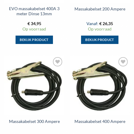
de
de
EVO massakabelset 400A 3
Massakabelset 200 Ampere
productpagina
productpagina
meter Dinse 13mm
€
34,95
Vanaf:
€
26,35
Op voorraad
Op voorraad
BEKIJK PRODUCT
BEKIJK PRODUCT
Dit
product
heeft
meerdere
variaties.
Deze
optie
kan
gekozen
worden
op
de
Massakabelset 300 Ampere
Massakabelset 400 Ampere
productpagina