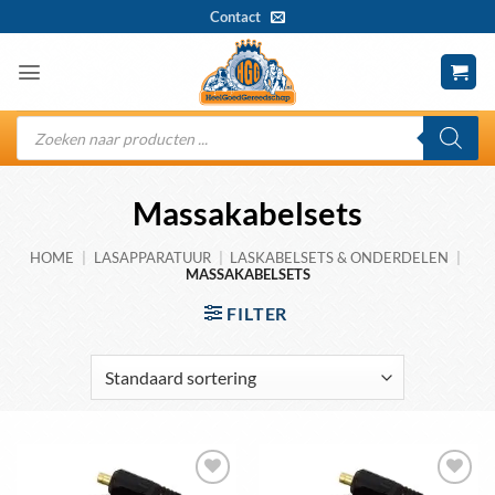
Ga
Contact
naar
inhoud
Producten
zoeken
Massakabelsets
HOME
|
LASAPPARATUUR
|
LASKABELSETS & ONDERDELEN
|
MASSAKABELSETS
FILTER