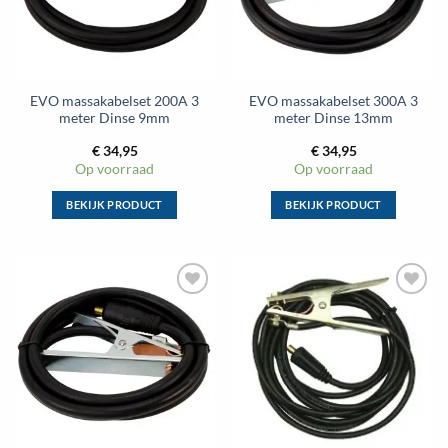
gekozen
gekozen
worden
worden
op
op
de
de
EVO massakabelset 200A 3
EVO massakabelset 300A 3
productpagina
productpagina
meter Dinse 9mm
meter Dinse 13mm
€
34,95
€
34,95
Op voorraad
Op voorraad
BEKIJK PRODUCT
BEKIJK PRODUCT
Dit
Dit
product
product
heeft
heeft
meerdere
meerdere
variaties.
variaties.
Deze
Deze
optie
optie
kan
kan
gekozen
gekozen
worden
worden
op
op