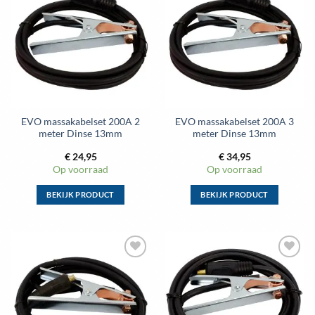
EVO massakabelset 200A 2
EVO massakabelset 200A 3
meter Dinse 13mm
meter Dinse 13mm
€
24,95
€
34,95
Op voorraad
Op voorraad
BEKIJK PRODUCT
BEKIJK PRODUCT
Dit
Dit
product
product
heeft
heeft
meerdere
meerdere
variaties.
variaties.
Deze
Deze
optie
optie
kan
kan