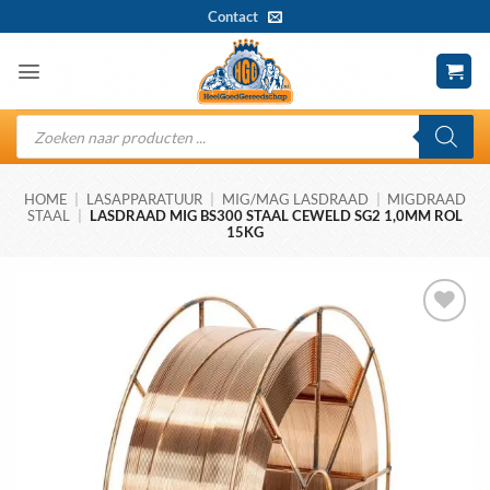
Ga
Contact
naar
inhoud
Producten
zoeken
HOME
|
LASAPPARATUUR
|
MIG/MAG LASDRAAD
|
MIGDRAAD
STAAL
|
LASDRAAD MIG BS300 STAAL CEWELD SG2 1,0MM ROL
15KG
Toevoegen
aan
wenslijst