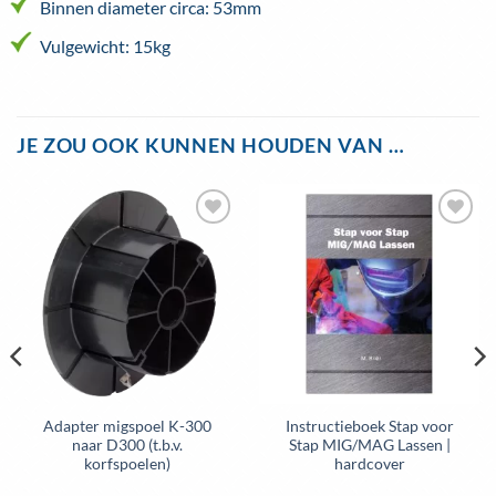
Binnen diameter circa: 53mm
Vulgewicht: 15kg
JE ZOU OOK KUNNEN HOUDEN VAN …
Toevoegen
Toevoegen
aan
aan
wenslijst
wenslijst
Adapter migspoel K-300
Instructieboek Stap voor
naar D300 (t.b.v.
Stap MIG/MAG Lassen |
korfspoelen)
hardcover