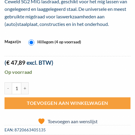
Ceweld SG2 MIG lasdraad, geschikt voor het mig lassen van
ongelegeerd en laaggelegeerd staal. De universele en meest
gebruikte migdraad voor laswerkzaamheden aan
(auto)staalplaat, constructies en in het onderhoud.
Magazijn
Hillegom (4 op voorraad)
(
€
47,89
excl. BTW)
Op voorraad
Lasdraad MIG BS300 staal Ceweld SG2 1,0mm rol 15kg aantal
TOEVOEGEN AAN WINKELWAGEN
Toevoegen aan wenslijst
EAN:
8720663405135