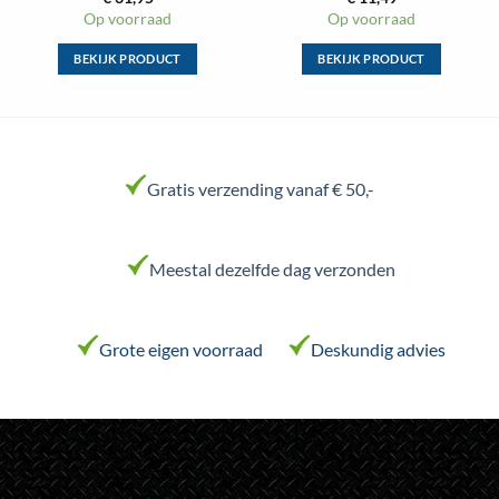
Op voorraad
Op voorraad
BEKIJK PRODUCT
BEKIJK PRODUCT
Dit
Dit
product
product
heeft
heeft
meerdere
meerdere
variaties.
variaties.
Gratis verzending vanaf € 50,-
Deze
Deze
optie
optie
kan
kan
Meestal dezelfde dag verzonden
gekozen
gekozen
worden
worden
op
op
de
de
Grote eigen voorraad
Deskundig advies
productpagina
productpagina