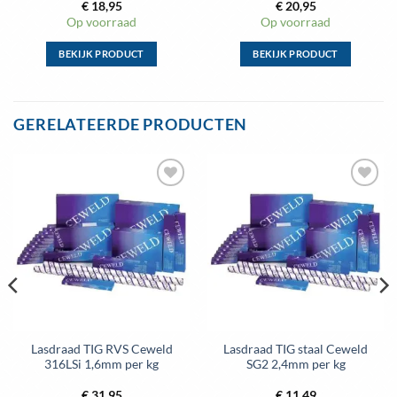
€
18,95
€
20,95
Op voorraad
Op voorraad
BEKIJK PRODUCT
BEKIJK PRODUCT
Dit
Dit
product
product
heeft
heeft
GERELATEERDE PRODUCTEN
meerdere
meerdere
variaties.
variaties.
Deze
Deze
optie
optie
Toevoegen
Toevoegen
kan
kan
aan
aan
gekozen
gekozen
wenslijst
wenslijst
worden
worden
op
op
de
de
productpagina
productpagina
Lasdraad TIG RVS Ceweld
Lasdraad TIG staal Ceweld
316LSi 1,6mm per kg
SG2 2,4mm per kg
€
31,95
€
11,49