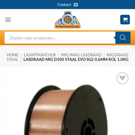
Ga
Contact
naar
inhoud
Producten
zoeken
HOME
|
LASAPPARATUUR
|
MIG/MAG LASDRAAD
|
MIGDRAAD
STAAL
|
LASDRAAD MIG D100 STAAL EVO SG2 0,6MM ROL 1,0KG