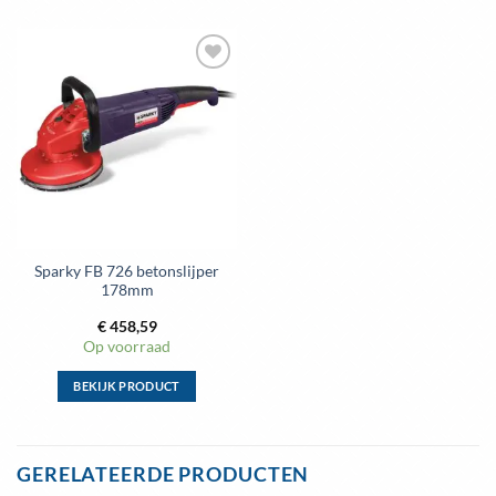
Sparky FB 726 betonslijper
178mm
€
458,59
Op voorraad
BEKIJK PRODUCT
Dit
product
heeft
GERELATEERDE PRODUCTEN
meerdere