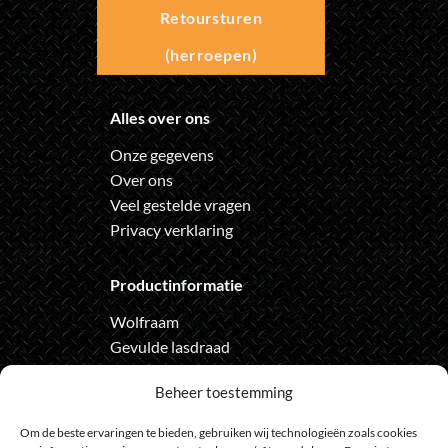
Retoursturen
(herroepen)
Alles over ons
Onze gegevens
Over ons
Veel gestelde vragen
Privacy verklaring
Productinformatie
Wolfraam
Gevulde lasdraad
Automatische lashelm
Beheer toestemming
Onze nieuwsbrief
Om de beste ervaringen te bieden, gebruiken wij technologieën zoals cookies