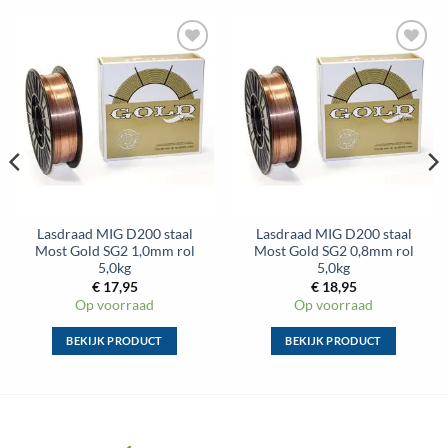
variaties.
Deze
optie
kan
gekozen
worden
op
de
productpagina
Lasdraad MIG D200 staal
Lasdraad MIG D200 staal
Most Gold SG2 1,0mm rol
Most Gold SG2 0,8mm rol
5,0kg
5,0kg
€
17,95
€
18,95
Op voorraad
Op voorraad
BEKIJK PRODUCT
BEKIJK PRODUCT
Dit
Dit
product
product
heeft
heeft
meerdere
meerdere
variaties.
variaties.