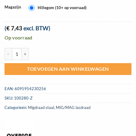
Magazijn
Hillegom (10+ op voorraad)
(
€
7,43
excl. BTW)
Op voorraad
Lasdraad MIG D100 staal EVO SG2 0,6mm rol 1,0kg aantal
TOEVOEGEN AAN WINKELWAGEN
EAN:
6095954230256
SKU:
100280-Z
Categorieën:
Migdraad staal
,
MIG/MAG lasdraad