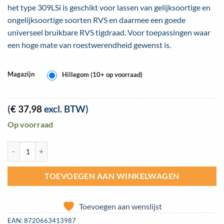
het type 309LSi is geschikt voor lassen van gelijksoortige en
ongelijksoortige soorten RVS en daarmee een goede
universeel bruikbare RVS tigdraad. Voor toepassingen waar
een hoge mate van roestwerendheid gewenst is.
Magazijn
Hillegom (10+ op voorraad)
(
€
37,98
excl. BTW)
Op voorraad
Lasdraad TIG RVS Ceweld 309LSi 1,0mm per kg aantal
TOEVOEGEN AAN WINKELWAGEN
Toevoegen aan wenslijst
EAN:
8720663413987