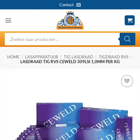
Ga
Contact
naar
inhoud
Producten
zoeken
HOME
|
LASAPPARATUUR
|
TIG LASDRAAD
|
TIGDRAAD RVS
|
LASDRAAD TIG RVS CEWELD 309LSI 1,0MM PER KG
Toevoegen
aan
wenslijst