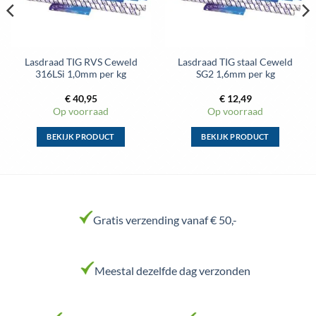
Lasdraad TIG RVS Ceweld
Lasdraad TIG staal Ceweld
316LSi 1,0mm per kg
SG2 1,6mm per kg
€
40,95
€
12,49
Op voorraad
Op voorraad
BEKIJK PRODUCT
BEKIJK PRODUCT
Dit
Dit
product
product
heeft
heeft
meerdere
meerdere
variaties.
variaties.
Gratis verzending vanaf € 50,-
Deze
Deze
optie
optie
kan
kan
Meestal dezelfde dag verzonden
gekozen
gekozen
worden
worden
op
op