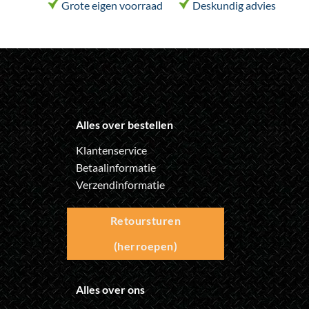
de
de
Grote eigen voorraad
Deskundig advies
productpagina
productpagina
Alles over bestellen
Klantenservice
Betaalinformatie
Verzendinformatie
Retoursturen
(herroepen)
Alles over ons