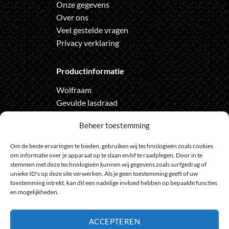
Onze gegevens
Over ons
Veel gestelde vragen
Privacy verklaring
Productinformatie
Wolfraam
Gevulde lasdraad
Automatische lashelm
Beheer toestemming
Onze nieuwsbrief
Om de beste ervaringen te bieden, gebruiken wij technologieën zoals cookies
om informatie over je apparaat op te slaan en/of te raadplegen. Door in te
Meld je aan voor de nieuwsbrief
stemmen met deze technologieën kunnen wij gegevens zoals surfgedrag of
unieke ID's op deze site verwerken. Als je geen toestemming geeft of uw
en loop geen actie meer mis
toestemming intrekt, kan dit een nadelige invloed hebben op bepaalde functies
en mogelijkheden.
ACCEPTEREN