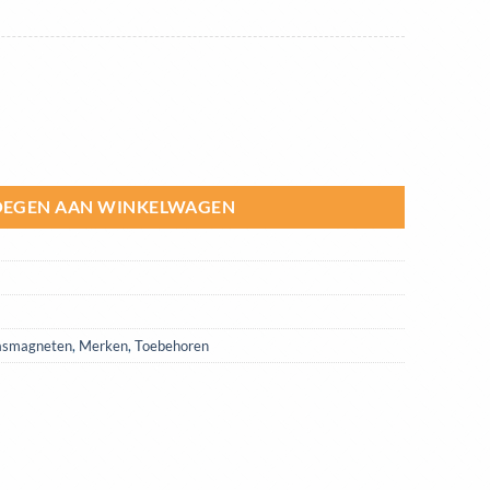
mm aantal
EGEN AAN WINKELWAGEN
asmagneten
,
Merken
,
Toebehoren