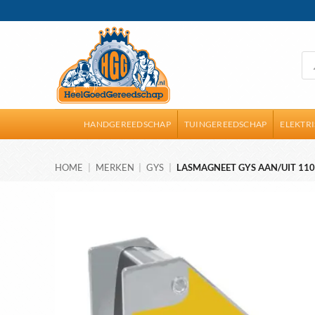
Ga
naar
inhoud
Pro
zoe
HANDGEREEDSCHAP
TUINGEREEDSCHAP
ELEKTR
HOME
|
MERKEN
|
GYS
|
LASMAGNEET GYS AAN/UIT 1