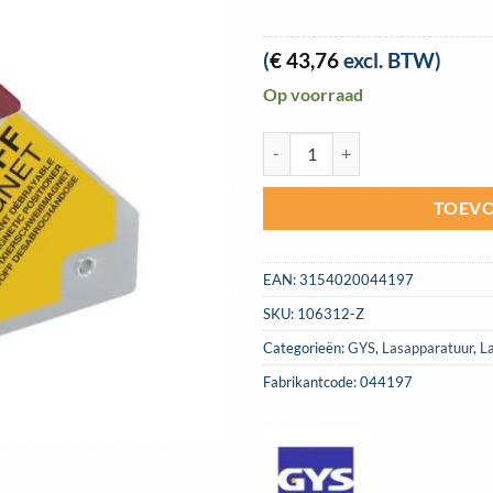
(
€
43,76
excl. BTW)
Op voorraad
Lasmagneet GYS aan/uit 110x140
TOEVO
EAN:
3154020044197
SKU:
106312-Z
Categorieën:
GYS
,
Lasapparatuur
,
L
Fabrikantcode: 044197