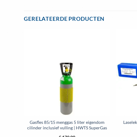
Dit
product
heeft
GERELATEERDE PRODUCTEN
meerdere
variaties.
Deze
optie
kan
gekozen
worden
op
de
productpagina
oor
Gasfles 85/15 menggas 5 liter eigendom
Laselek
cilinder inclusief vulling | HWTS SuperGas