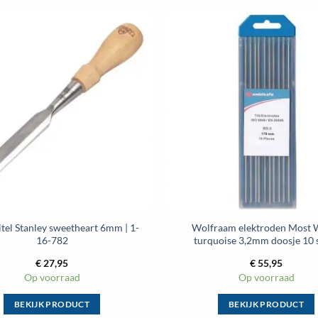
itel Stanley sweetheart 6mm | 1-
Wolfraam elektroden Most
16-782
turquoise 3,2mm doosje 10 
€
27,95
€
55,95
Op voorraad
Op voorraad
BEKIJK PRODUCT
BEKIJK PRODUCT