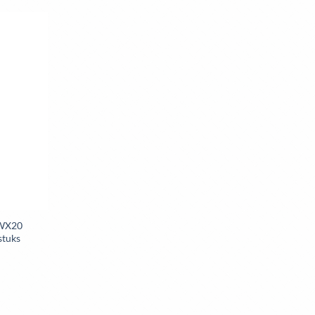
 WX20
stuks