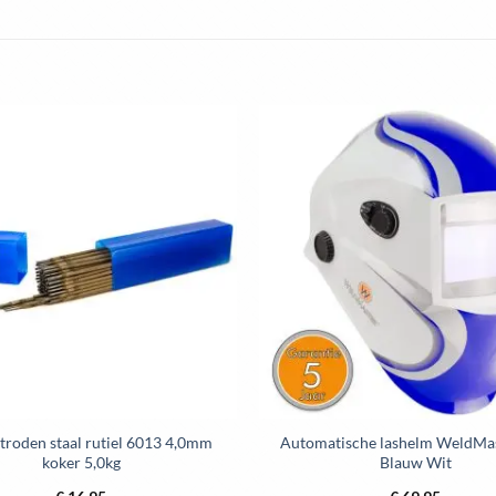
Dit
Dit
product
product
heeft
heeft
meerdere
meerdere
variaties.
variaties.
Deze
Deze
optie
optie
kan
kan
gekozen
gekozen
worden
worden
op
op
de
de
productpagina
productpag
troden staal rutiel 6013 4,0mm
Automatische lashelm WeldMa
koker 5,0kg
Blauw Wit