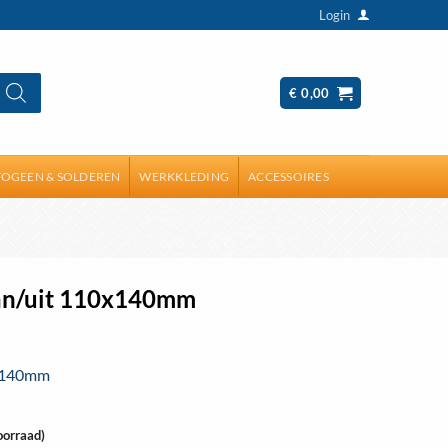
Login
€
0,00
OGEEN & SOLDEREN
WERKKLEDING
ACCESSOIRES
an/uit 110x140mm
0x140mm
oorraad)