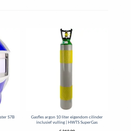
ina
ster S7B
Gasfles argon 10 liter eigendom cilinder
inclusief vulling | HWTS SuperGas