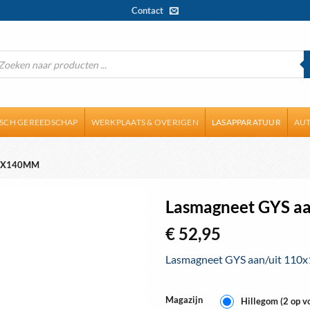
Contact
ducten
ken
ISCH GEREEDSCHAP
WERKPLAATS & OVERIGEN
LASAPPARATUUR
AUT
10X140MM
Lasmagneet GYS a
€
52,95
Lasmagneet GYS aan/uit 11
Magazijn
Hillegom (2 op v