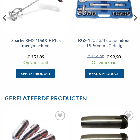
Sparky BM2 1060CE Plus
BGS-1202 3/4 doppendoos
mengmachine
19-50mm 20-delig
Oorspronkelijke
Huidige
€
252,89
€
119,95
€
99,50
prijs
prijs
Op voorraad
Op voorraad
was:
is:
€ 119,95.
€ 99,50.
BEKIJK PRODUCT
BEKIJK PRODUCT
Dit
Dit
product
product
heeft
heeft
GERELATEERDE PRODUCTEN
meerdere
meerdere
variaties.
variaties.
Deze
Deze
optie
optie
Toevoegen
Toevoegen
kan
kan
aan
aan
gekozen
gekozen
wenslijst
wenslijst
worden
worden