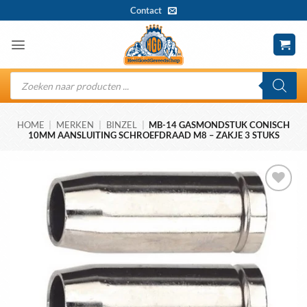
Ga
Contact
naar
inhoud
Producten
zoeken
HOME
|
MERKEN
|
BINZEL
|
MB-14 GASMONDSTUK CONISCH
10MM AANSLUITING SCHROEFDRAAD M8 – ZAKJE 3 STUKS
Toevoegen
aan
wenslijst