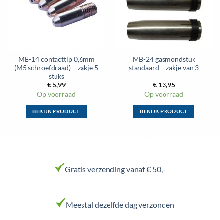
op
op
de
de
productpagina
productpagina
MB-14 contacttip 0,6mm
MB-24 gasmondstuk
(M5 schroefdraad) – zakje 5
standaard – zakje van 3
stuks
€
5,99
€
13,95
Op voorraad
Op voorraad
BEKIJK PRODUCT
BEKIJK PRODUCT
Dit
Dit
product
product
heeft
heeft
meerdere
meerdere
variaties.
variaties.
Gratis verzending vanaf € 50,-
Deze
Deze
optie
optie
kan
kan
Meestal dezelfde dag verzonden
gekozen
gekozen
worden
worden