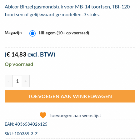
Abicor Binzel gasmondstuk voor MB-14 toortsen, TBI-120
toortsen of gelijkwaardige modellen. 3 stuks.
Magazijn
Hillegom (10+ op voorraad)
(
€
14,83
excl. BTW)
Op voorraad
MB-14 gasmondstuk conisch 10mm aansluiting schroefdraad M8 - zakj
TOEVOEGEN AAN WINKELWAGEN
Toevoegen aan wenslijst
EAN:
4036584026125
SKU:
100385-3-Z