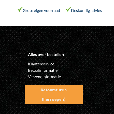
op
op
de
de
Grote eigen voorraad
Deskundig advies
productpagina
productpagina
Alles over bestellen
Klantenservice
Betaalinformatie
Verzendinformatie
Retoursturen
(herroepen)