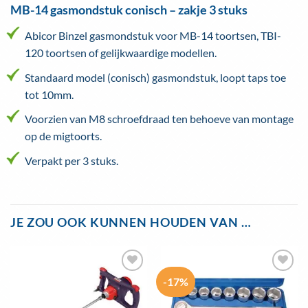
MB-14 gasmondstuk conisch – zakje 3 stuks
Abicor Binzel gasmondstuk voor MB-14 toortsen, TBI-
120 toortsen of gelijkwaardige modellen.
Standaard model (conisch) gasmondstuk, loopt taps toe
tot 10mm.
Voorzien van M8 schroefdraad ten behoeve van montage
op de migtoorts.
Verpakt per 3 stuks.
JE ZOU OOK KUNNEN HOUDEN VAN …
-17%
Toevoegen
Toevoegen
aan
aan
wenslijst
wenslijst