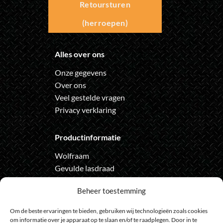
Retoursturen
(herroepen)
Alles over ons
Onze gegevens
Over ons
Veel gestelde vragen
Privacy verklaring
Productinformatie
Wolfraam
Gevulde lasdraad
Automatische lashelm
Beheer toestemming
Onze nieuwsbrief
Om de beste ervaringen te bieden, gebruiken wij technologieën zoals cookies
om informatie over je apparaat op te slaan en/of te raadplegen. Door in te