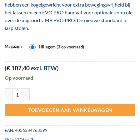
hebben een kogelgewricht voor extra bewegingsvrijheid bij
het lassen en een EVO PRO handvat voor optimale controle
over de migtoorts. MB EVO PRO. De nieuwe standaard in
laspistolen.
Magazijn
Hillegom (3 op voorraad)
(
€
107,40
excl. BTW)
Op voorraad
Migtoorts Binzel MB 25 EVO PRO 4 meter aantal
TOEVOEGEN AAN WINKELWAGEN
EAN:
4036584768599
SKU:
137441-Z