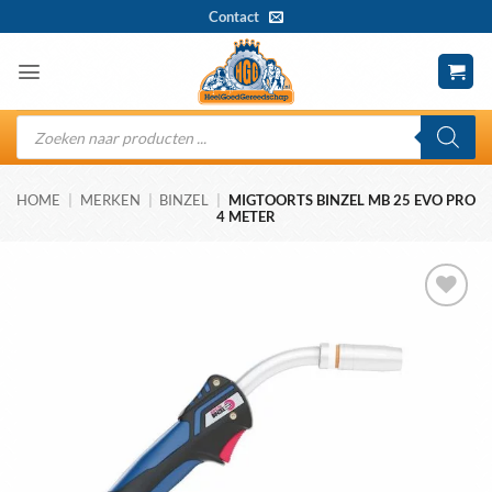
Ga
Contact
naar
inhoud
Producten
zoeken
HOME
|
MERKEN
|
BINZEL
|
MIGTOORTS BINZEL MB 25 EVO PRO
4 METER