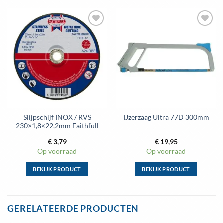
Slijpschijf INOX / RVS
IJzerzaag Ultra 77D 300mm
230×1,8×22,2mm Faithfull
€
3,79
€
19,95
Op voorraad
Op voorraad
BEKIJK PRODUCT
BEKIJK PRODUCT
Dit
Dit
product
product
heeft
heeft
GERELATEERDE PRODUCTEN
meerdere
meerdere
variaties.
variaties.