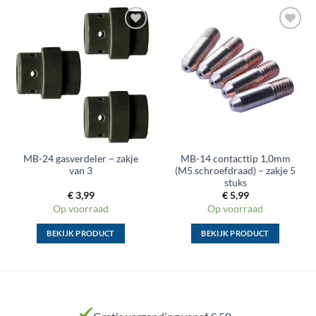
Deze
Deze
optie
optie
kan
kan
gekozen
gekozen
worden
worden
op
op
de
de
productpagina
productpagina
MB-24 gasverdeler – zakje
MB-14 contacttip 1,0mm
van 3
(M5 schroefdraad) – zakje 5
stuks
€
3,99
€
5,99
Op voorraad
Op voorraad
BEKIJK PRODUCT
BEKIJK PRODUCT
Dit
Dit
product
product
heeft
heeft
meerdere
meerdere
variaties.
variaties.