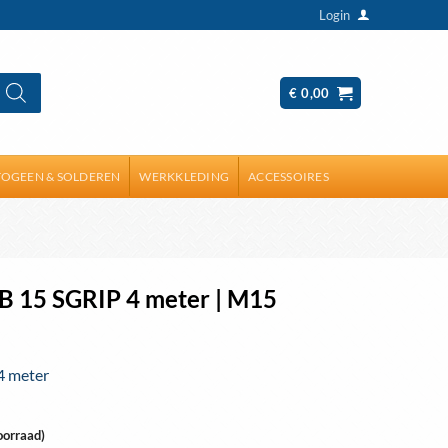
Login
€
0,00
OGEEN & SOLDEREN
WERKKLEDING
ACCESSOIRES
 15 SGRIP 4 meter | M15
4 meter
oorraad)