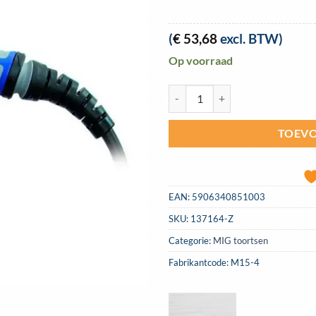
(
€
53,68
excl. BTW)
Op voorraad
Migtoorts MOST MB 15 SGRIP 4 m
TOEVO
EAN:
5906340851003
SKU:
137164-Z
Categorie:
MIG toortsen
Fabrikantcode: M15-4