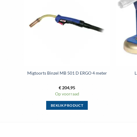
aan
wenslijst
Migtoorts Binzel MB 501 D ERGO 4 meter
L
€
204,95
Op voorraad
BEKIJK PRODUCT
Dit
product
heeft
meerdere