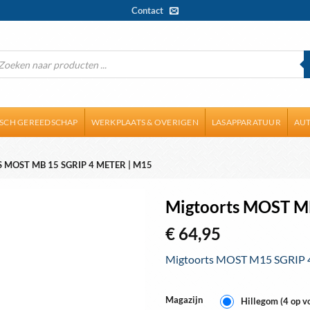
Contact
ducten
ken
ISCH GEREEDSCHAP
WERKPLAATS & OVERIGEN
LASAPPARATUUR
AUT
MOST MB 15 SGRIP 4 METER | M15
Migtoorts MOST MB
€
64,95
Toevoegen
aan
Migtoorts MOST M15 SGRIP 
wenslijst
Magazijn
Hillegom (4 op v