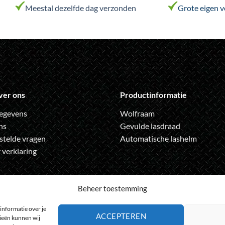
variaties.
Meestal dezelfde dag verzonden
Grote eigen 
Deze
optie
kan
gekozen
worden
op
de
ver ons
Productinformatie
productpagina
egevens
Wolfraam
ns
Gevulde lasdraad
stelde vragen
Automatische lashelm
 verklaring
Beheer toestemming
informatie over je
ACCEPTEREN
gieën kunnen wij