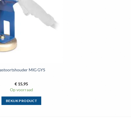
aan
wenslijst
astoortshouder MIG GYS
€
15,95
Op voorraad
BEKIJK PRODUCT
Dit
product
heeft
meerdere