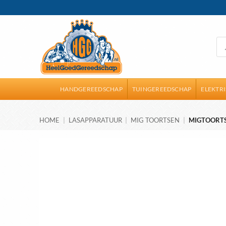
Ga
naar
inhoud
Pro
zoe
HANDGEREEDSCHAP
TUINGEREEDSCHAP
ELEKTR
HOME
|
LASAPPARATUUR
|
MIG TOORTSEN
|
MIGTOORTS 