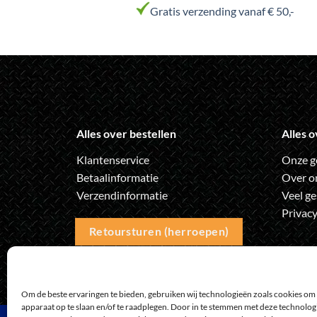
variaties.
Gratis verzending vanaf € 50,-
Deze
optie
kan
gekozen
worden
op
de
Alles over bestellen
Alles o
productpagina
Klantenservice
Onze g
Betaalinformatie
Over o
Verzendinformatie
Veel ge
Privacy
Retoursturen (herroepen)
Om de beste ervaringen te bieden, gebruiken wij technologieën zoals cookies om 
apparaat op te slaan en/of te raadplegen. Door in te stemmen met deze technolo