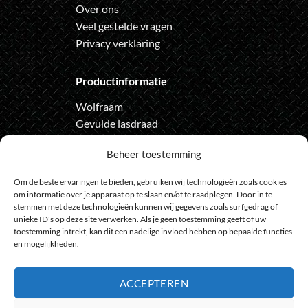
Over ons
Veel gestelde vragen
Privacy verklaring
Productinformatie
Wolfraam
Gevulde lasdraad
Automatische lashelm
Beheer toestemming
Onze nieuwsbrief
Om de beste ervaringen te bieden, gebruiken wij technologieën zoals cookies
om informatie over je apparaat op te slaan en/of te raadplegen. Door in te
Meld je aan voor de nieuwsbrief
stemmen met deze technologieën kunnen wij gegevens zoals surfgedrag of
unieke ID's op deze site verwerken. Als je geen toestemming geeft of uw
en loop geen actie meer mis
toestemming intrekt, kan dit een nadelige invloed hebben op bepaalde functies
en mogelijkheden.
ACCEPTEREN