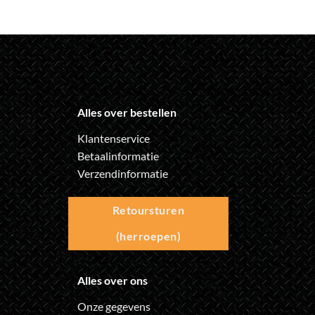
productpagina
productpagina
Alles over bestellen
Klantenservice
Betaalinformatie
Verzendinformatie
Retoursturen
(herroepen)
Alles over ons
Onze gegevens