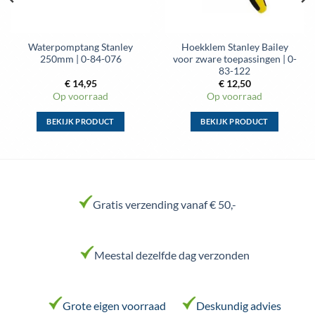
Waterpomptang Stanley
Hoekklem Stanley Bailey
250mm | 0-84-076
voor zware toepassingen | 0-
83-122
€
14,95
€
12,50
Op voorraad
Op voorraad
BEKIJK PRODUCT
BEKIJK PRODUCT
Dit
Dit
product
product
heeft
heeft
meerdere
meerdere
variaties.
variaties.
Gratis verzending vanaf € 50,-
Deze
Deze
optie
optie
kan
kan
Meestal dezelfde dag verzonden
gekozen
gekozen
worden
worden
op
op
de
de
Grote eigen voorraad
Deskundig advies