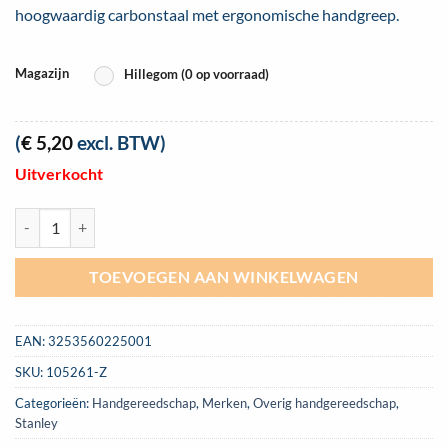
hoogwaardig carbonstaal met ergonomische handgreep.
Magazijn
Hillegom (0 op voorraad)
(
€
5,20
excl. BTW)
Uitverkocht
Naaldvijlen set Stanley 6 delig 150mm | 0-22-500 aantal
TOEVOEGEN AAN WINKELWAGEN
EAN:
3253560225001
SKU:
105261-Z
Categorieën:
Handgereedschap
,
Merken
,
Overig handgereedschap
,
Stanley