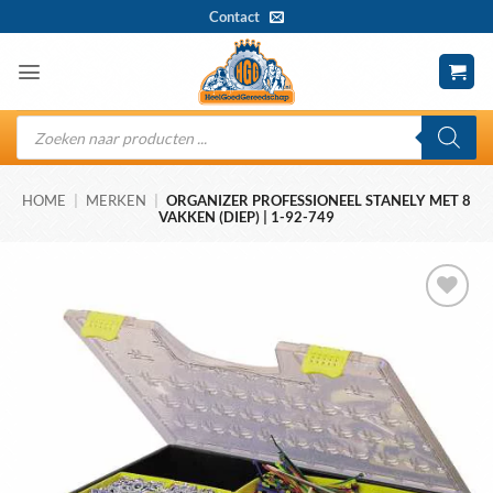
Ga
Contact
naar
inhoud
Producten
zoeken
HOME
|
MERKEN
|
ORGANIZER PROFESSIONEEL STANELY MET 8
VAKKEN (DIEP) | 1-92-749