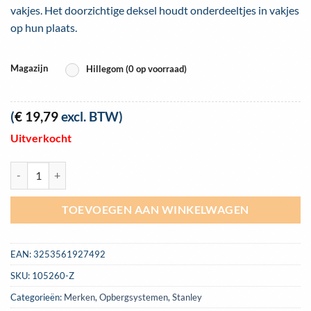
vakjes. Het doorzichtige deksel houdt onderdeeltjes in vakjes
op hun plaats.
Magazijn
Hillegom (0 op voorraad)
(
€
19,79
excl. BTW)
Uitverkocht
Organizer professioneel stanely met 8 vakken (diep) | 1-92-749 aantal
TOEVOEGEN AAN WINKELWAGEN
EAN:
3253561927492
SKU:
105260-Z
Categorieën:
Merken
,
Opbergsystemen
,
Stanley