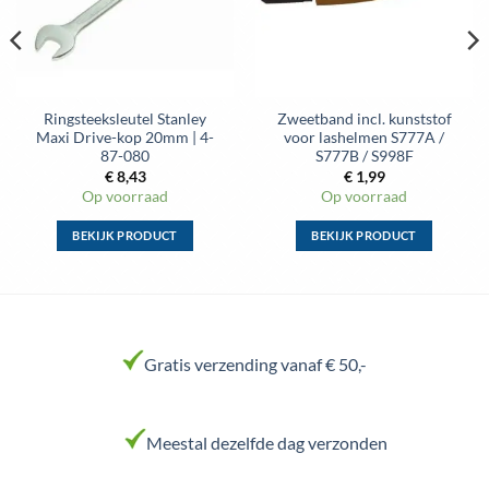
op
op
de
de
productpagina
productpagina
Ringsteeksleutel Stanley
Zweetband incl. kunststof
Maxi Drive-kop 20mm | 4-
voor lashelmen S777A /
87-080
S777B / S998F
€
8,43
€
1,99
Op voorraad
Op voorraad
BEKIJK PRODUCT
BEKIJK PRODUCT
Dit
Dit
product
product
heeft
heeft
meerdere
meerdere
variaties.
variaties.
Gratis verzending vanaf € 50,-
Deze
Deze
optie
optie
kan
kan
Meestal dezelfde dag verzonden
gekozen
gekozen
worden
worden