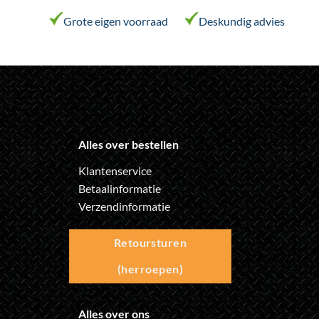
op
op
de
de
Grote eigen voorraad
Deskundig advies
productpagina
productpagina
Alles over bestellen
Klantenservice
Betaalinformatie
Verzendinformatie
Retoursturen
(herroepen)
Alles over ons