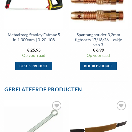
Metaalzaag Stanley Fatmax 5
Spantanghouder 3,2mm
in 1 300mm | 0-20-108
tigtoorts 17/18/26 – zakje
van 3
€
25,95
€
6,99
Op voorraad
Op voorraad
BEKIJK PRODUCT
BEKIJK PRODUCT
Dit
Dit
product
product
heeft
heeft
GERELATEERDE PRODUCTEN
meerdere
meerdere
variaties.
variaties.
Deze
Deze
optie
optie
kan
kan
gekozen
gekozen
worden
worden