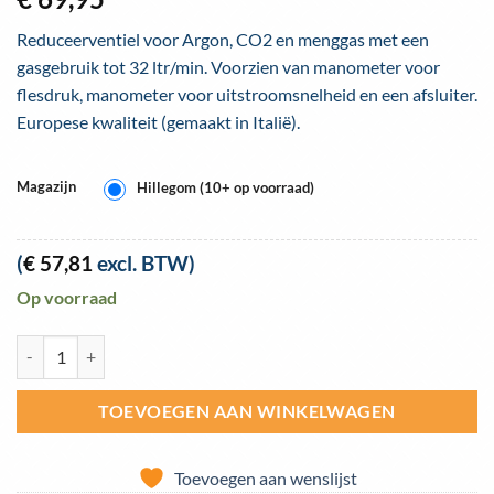
Reduceerventiel voor Argon, CO2 en menggas met een
gasgebruik tot 32 ltr/min. Voorzien van manometer voor
flesdruk, manometer voor uitstroomsnelheid en een afsluiter.
Europese kwaliteit (gemaakt in Italië).
Magazijn
Hillegom (10+ op voorraad)
(
€
57,81
excl. BTW)
Op voorraad
Reduceerventiel Argon/menggas 0-32 ltr/min 300bar Oxyturbo Maxy 
TOEVOEGEN AAN WINKELWAGEN
Toevoegen aan wenslijst