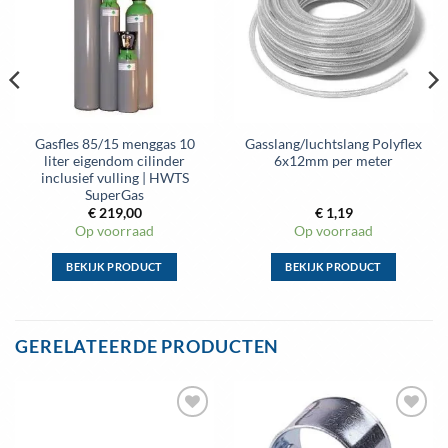
wenslijst
wenslijst
Gasfles 85/15 menggas 10
Gasslang/luchtslang Polyflex
liter eigendom cilinder
6x12mm per meter
inclusief vulling | HWTS
SuperGas
€
219,00
€
1,19
Op voorraad
Op voorraad
BEKIJK PRODUCT
BEKIJK PRODUCT
Dit
Dit
product
product
heeft
heeft
GERELATEERDE PRODUCTEN
meerdere
meerdere
variaties.
variaties.
Deze
Deze
optie
optie
Toevoegen
Toevoegen
kan
kan
aan
aan