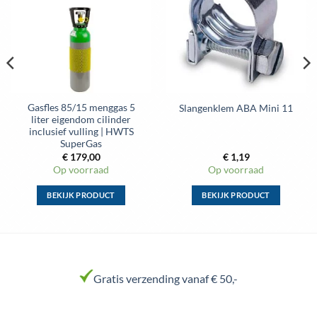
gekozen
gekozen
wenslijst
wenslijst
worden
worden
op
op
de
de
productpagina
productpagina
Gasfles 85/15 menggas 5
Slangenklem ABA Mini 11
liter eigendom cilinder
inclusief vulling | HWTS
SuperGas
€
179,00
€
1,19
Op voorraad
Op voorraad
BEKIJK PRODUCT
BEKIJK PRODUCT
Dit
Dit
product
product
heeft
heeft
meerdere
meerdere
variaties.
variaties.
Gratis verzending vanaf € 50,-
Deze
Deze
optie
optie
kan
kan