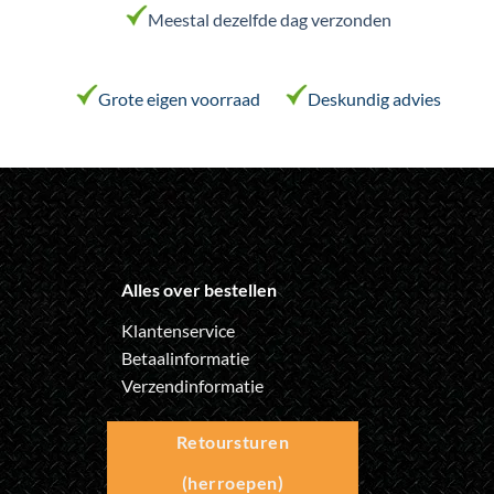
Meestal dezelfde dag verzonden
gekozen
gekozen
worden
worden
op
op
de
de
Grote eigen voorraad
Deskundig advies
productpagina
productpagina
Alles over bestellen
Klantenservice
Betaalinformatie
Verzendinformatie
Retoursturen
(herroepen)