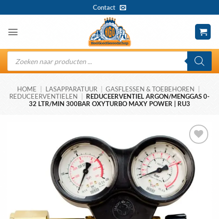
Ga
Contact
naar
inhoud
Producten
zoeken
HOME
|
LASAPPARATUUR
|
GASFLESSEN & TOEBEHOREN
|
REDUCEERVENTIELEN
|
REDUCEERVENTIEL ARGON/MENGGAS 0-
32 LTR/MIN 300BAR OXYTURBO MAXY POWER | RU3
Toevoegen
aan
wenslijst