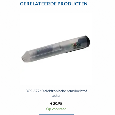
heeft
GERELATEERDE PRODUCTEN
meerdere
variaties.
Deze
optie
Toevoegen
aan
kan
wenslijst
gekozen
worden
op
de
productpagina
BGS-67240 elektronische remvloeistof
tester
€
20,95
Op voorraad