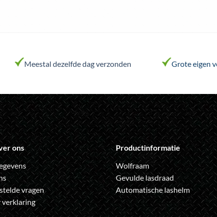
Meestal dezelfde dag verzonden
Grote eigen 
ver ons
Productinformatie
egevens
Wolfraam
ns
Gevulde lasdraad
stelde vragen
Automatische lashelm
 verklaring