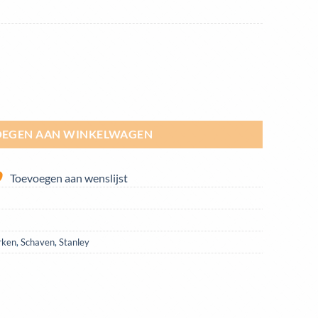
f No 78 | 1-12-713 aantal
EGEN AAN WINKELWAGEN
Toevoegen aan wenslijst
rken
,
Schaven
,
Stanley