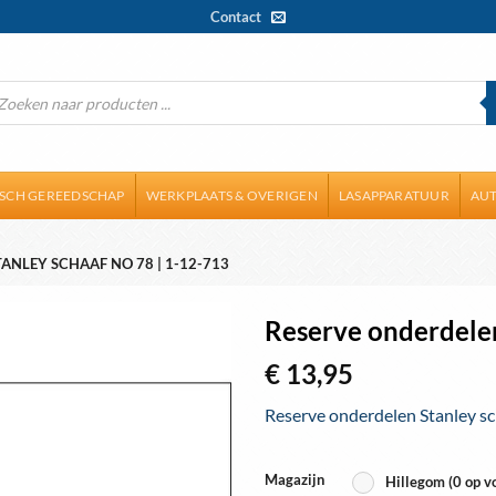
Contact
ducten
ken
ISCH GEREEDSCHAP
WERKPLAATS & OVERIGEN
LASAPPARATUUR
AUT
ANLEY SCHAAF NO 78 | 1-12-713
Reserve onderdelen
€
13,95
Toevoegen
aan
Reserve onderdelen Stanley sc
wenslijst
Magazijn
Hillegom (0 op v