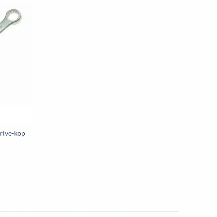
Toevoegen
aan
wenslijst
Drive-kop