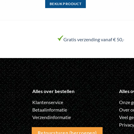
BEKIJK PRODUCT
Dit
product
heeft
meerdere
variaties.
Gratis verzending vanaf € 50,-
Deze
optie
kan
gekozen
worden
op
de
Alles over bestellen
Alles o
productpagina
Klantenservice
Onze g
Betaalinformatie
Over o
Verzendinformatie
Veel ge
Privacy
Retoursturen (herroepen)