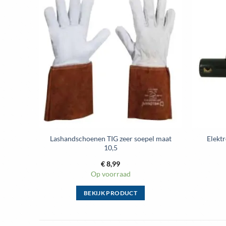
Toevoegen
aan
wenslijst
Lashandschoenen TIG zeer soepel maat
Elekt
10,5
€
8,99
Op voorraad
BEKIJK PRODUCT
Dit
product