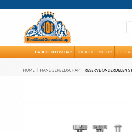
Ga
naar
inhoud
Pro
zoe
HANDGEREEDSCHAP
TUINGEREEDSCHAP
ELEKTR
HOME
|
HANDGEREEDSCHAP
|
RESERVE ONDERDELEN ST