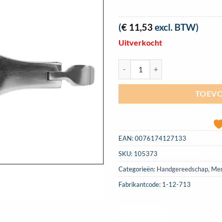
(
€
11,53
excl. BTW)
Uitverkocht
Reserve onderdelen Stanley schaa
TOEVO
EAN:
0076174127133
SKU:
105373
Categorieën:
Handgereedschap
,
Me
Fabrikantcode: 1-12-713