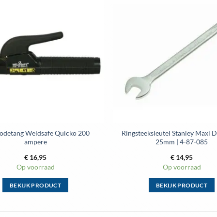
Toevoegen
aan
wenslijst
rodetang Weldsafe Quicko 200
Ringsteeksleutel Stanley Maxi 
ampere
25mm | 4-87-085
€
16,95
€
14,95
Op voorraad
Op voorraad
BEKIJK PRODUCT
BEKIJK PRODUCT
Dit
Dit
product
product