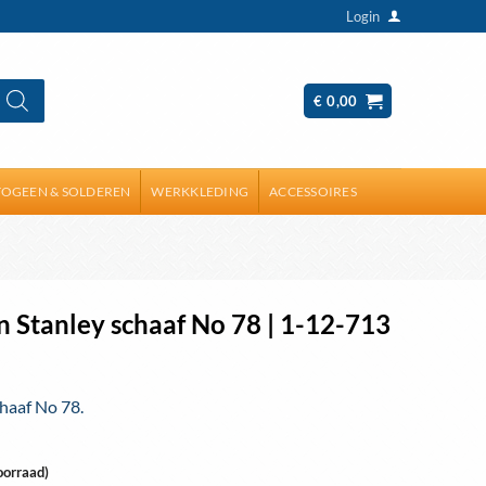
Login
€
0,00
OGEEN & SOLDEREN
WERKKLEDING
ACCESSOIRES
 Stanley schaaf No 78 | 1-12-713
haaf No 78.
oorraad)