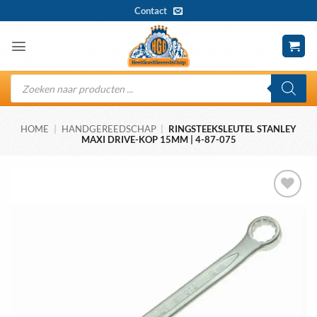
Ga
Contact
naar
inhoud
Producten
zoeken
HOME
|
HANDGEREEDSCHAP
|
RINGSTEEKSLEUTEL STANLEY
MAXI DRIVE-KOP 15MM | 4-87-075