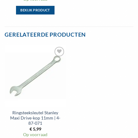
BEKIJK PRODUCT
Dit
product
heeft
GERELATEERDE PRODUCTEN
meerdere
variaties.
Deze
optie
kan
gekozen
worden
op
de
productpagina
Ringsteeksleutel Stanley
Maxi Drive-kop 11mm | 4-
87-071
€
5,99
Op voorraad