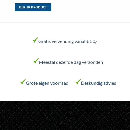
BEKIJK PRODUCT
Dit
product
heeft
meerdere
variaties.
Gratis verzending vanaf € 50,-
Deze
optie
kan
Meestal dezelfde dag verzonden
gekozen
worden
op
de
Grote eigen voorraad
Deskundig advies
productpagina