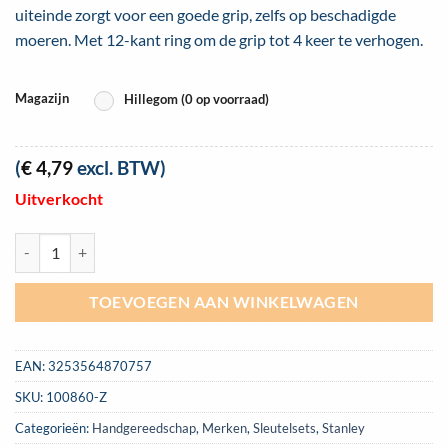
uiteinde zorgt voor een goede grip, zelfs op beschadigde
moeren. Met 12-kant ring om de grip tot 4 keer te verhogen.
Magazijn
Hillegom (0 op voorraad)
(
€
4,79
excl. BTW)
Uitverkocht
Ringsteeksleutel Stanley Maxi Drive-kop 15mm | 4-87-075 aantal
TOEVOEGEN AAN WINKELWAGEN
EAN:
3253564870757
SKU:
100860-Z
Categorieën:
Handgereedschap
,
Merken
,
Sleutelsets
,
Stanley