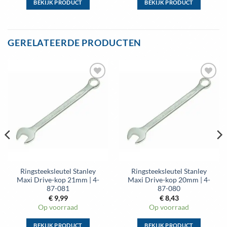
BEKIJK PRODUCT
BEKIJK PRODUCT
Dit
Dit
product
product
heeft
heeft
GERELATEERDE PRODUCTEN
meerdere
meerdere
variaties.
variaties.
Deze
Deze
optie
optie
Toevoegen
Toevoegen
kan
kan
aan
aan
gekozen
gekozen
wenslijst
wenslijst
worden
worden
op
op
de
de
productpagina
productpagina
Ringsteeksleutel Stanley
Ringsteeksleutel Stanley
Maxi Drive-kop 21mm | 4-
Maxi Drive-kop 20mm | 4-
87-081
87-080
€
9,99
€
8,43
Op voorraad
Op voorraad
BEKIJK PRODUCT
BEKIJK PRODUCT