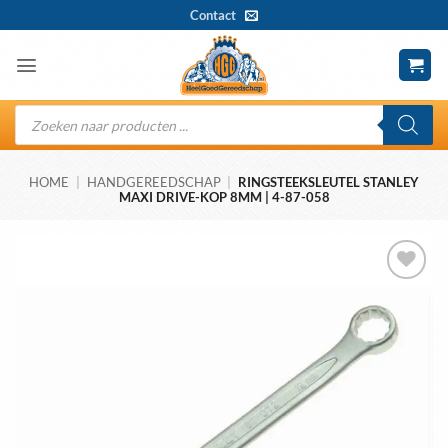
Ga
Contact
naar
inhoud
Producten
zoeken
HOME
|
HANDGEREEDSCHAP
|
RINGSTEEKSLEUTEL STANLEY
MAXI DRIVE-KOP 8MM | 4-87-058
Toevoegen
aan
wenslijst