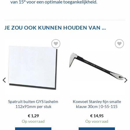
van 15° voor een optimale toegankelijkheid.
JE ZOU OOK KUNNEN HOUDEN VAN …
Toevoegen
Toevoegen
aan
aan
wenslijst
wenslijst
Spatruit buiten GYS lashelm
Koevoet Stanley fijn smalle
112x91mm per stuk
klauw 30cm | 0-55-115
€
1,29
€
14,95
Op voorraad
Op voorraad