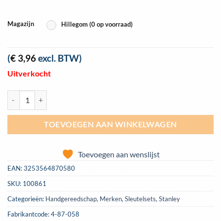
Magazijn
Hillegom (0 op voorraad)
(
€
3,96
excl. BTW)
Uitverkocht
Ringsteeksleutel Stanley Maxi Drive-kop 8mm | 4-87-058 aantal
TOEVOEGEN AAN WINKELWAGEN
Toevoegen aan wenslijst
EAN:
3253564870580
SKU:
100861
Categorieën:
Handgereedschap
,
Merken
,
Sleutelsets
,
Stanley
Fabrikantcode: 4-87-058