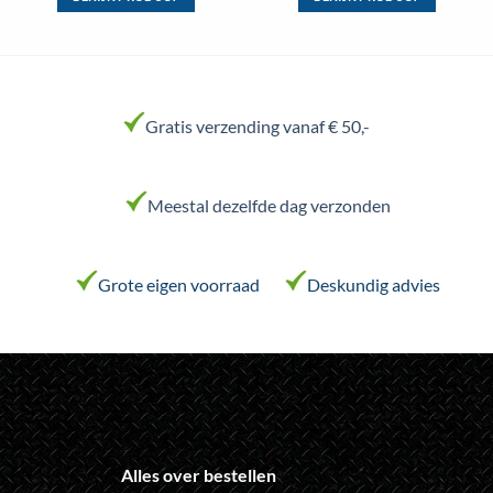
Dit
Dit
product
product
heeft
heeft
meerdere
meerdere
variaties.
variaties.
Gratis verzending vanaf € 50,-
Deze
Deze
optie
optie
kan
kan
Meestal dezelfde dag verzonden
gekozen
gekozen
worden
worden
op
op
de
de
Grote eigen voorraad
Deskundig advies
productpagina
productpagina
Alles over bestellen