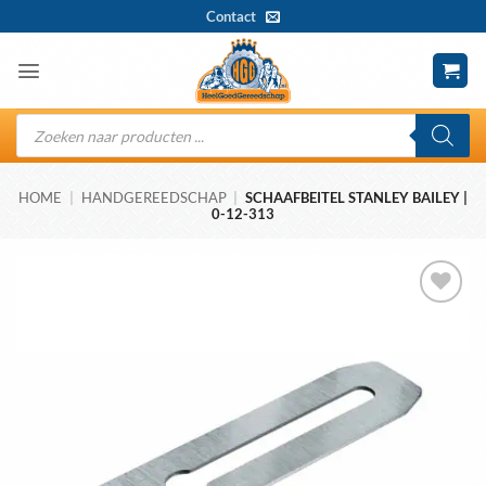
Ga
Contact
naar
inhoud
Producten
zoeken
HOME
|
HANDGEREEDSCHAP
|
SCHAAFBEITEL STANLEY BAILEY |
0-12-313
Toevoegen
aan
wenslijst