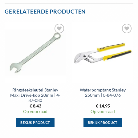
product
product
heeft
heeft
GERELATEERDE PRODUCTEN
meerdere
meerdere
variaties.
variaties.
Deze
Deze
optie
optie
Toevoegen
Toevoegen
kan
kan
aan
aan
gekozen
gekozen
wenslijst
wenslijst
worden
worden
op
op
de
de
productpagina
productpagina
Ringsteeksleutel Stanley
Waterpomptang Stanley
Maxi Drive-kop 20mm | 4-
250mm | 0-84-076
87-080
€
8,43
€
14,95
Op voorraad
Op voorraad
BEKIJK PRODUCT
BEKIJK PRODUCT
Dit
Dit
product
product