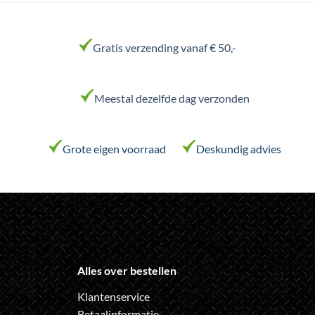
heeft
heeft
meerdere
meerdere
variaties.
variaties.
Gratis verzending vanaf € 50,-
Deze
Deze
optie
optie
kan
kan
Meestal dezelfde dag verzonden
gekozen
gekozen
worden
worden
op
op
de
de
Grote eigen voorraad
Deskundig advies
productpagina
productpagina
Alles over bestellen
Klantenservice
Betaalinformatie