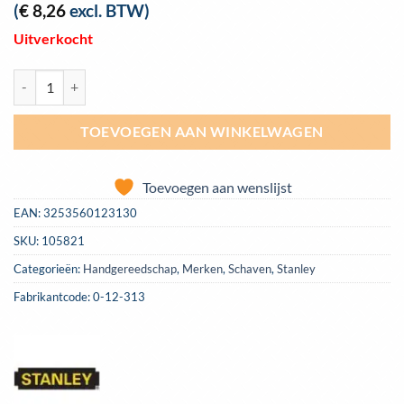
(
€
8,26
excl. BTW)
Uitverkocht
Schaafbeitel Stanley Bailey | 0-12-313 aantal
TOEVOEGEN AAN WINKELWAGEN
Toevoegen aan wenslijst
EAN:
3253560123130
SKU:
105821
Categorieën:
Handgereedschap
,
Merken
,
Schaven
,
Stanley
Fabrikantcode: 0-12-313