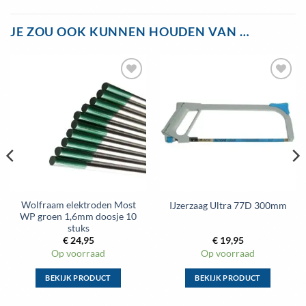
JE ZOU OOK KUNNEN HOUDEN VAN …
Toevoegen
Toevoegen
aan
aan
wenslijst
wenslijst
Wolfraam elektroden Most
IJzerzaag Ultra 77D 300mm
WP groen 1,6mm doosje 10
stuks
€
24,95
€
19,95
Op voorraad
Op voorraad
BEKIJK PRODUCT
BEKIJK PRODUCT
Dit
Dit