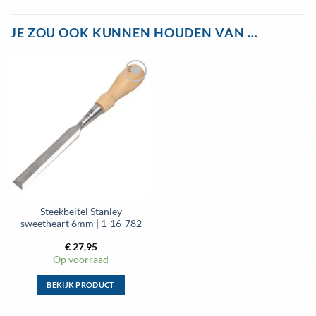
JE ZOU OOK KUNNEN HOUDEN VAN …
Toevoegen
aan
wenslijst
Steekbeitel Stanley
sweetheart 6mm | 1-16-782
€
27,95
Op voorraad
BEKIJK PRODUCT
Dit
product