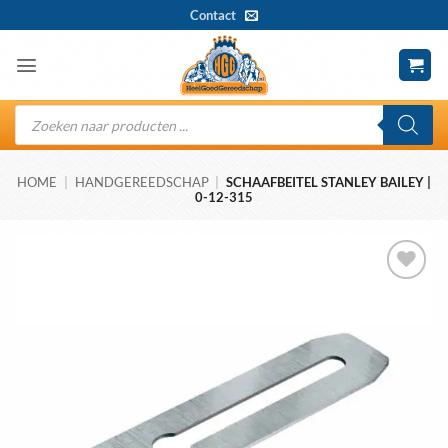
Ga
Contact
naar
inhoud
Producten
zoeken
HOME
|
HANDGEREEDSCHAP
|
SCHAAFBEITEL STANLEY BAILEY |
0-12-315
Toevoegen
aan
wenslijst