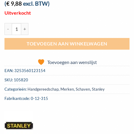
(
€
9,88
excl. BTW)
Uitverkocht
Schaafbeitel Stanley Bailey | 0-12-315 aantal
TOEVOEGEN AAN WINKELWAGEN
Toevoegen aan wenslijst
EAN:
3253560123154
SKU:
105820
Categorieën:
Handgereedschap
,
Merken
,
Schaven
,
Stanley
Fabrikantcode: 0-12-315