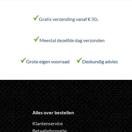
heeft
heeft
meerdere
meerdere
variaties.
variaties.
Gratis verzending vanaf € 50,-
Deze
Deze
optie
optie
kan
kan
Meestal dezelfde dag verzonden
gekozen
gekozen
worden
worden
op
op
de
de
Grote eigen voorraad
Deskundig advies
productpagina
productpagina
Alles over bestellen
Klantenservice
Betaalinformatie