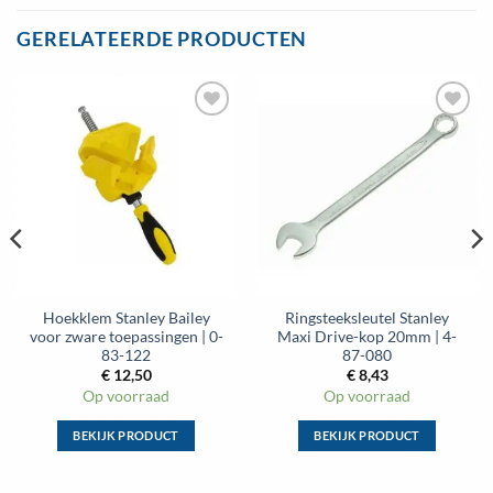
heeft
GERELATEERDE PRODUCTEN
meerdere
variaties.
Deze
optie
Toevoegen
Toevoegen
kan
aan
aan
gekozen
wenslijst
wenslijst
worden
op
de
productpagina
Hoekklem Stanley Bailey
Ringsteeksleutel Stanley
voor zware toepassingen | 0-
Maxi Drive-kop 20mm | 4-
83-122
87-080
€
12,50
€
8,43
Op voorraad
Op voorraad
BEKIJK PRODUCT
BEKIJK PRODUCT
Dit
Dit
product
product