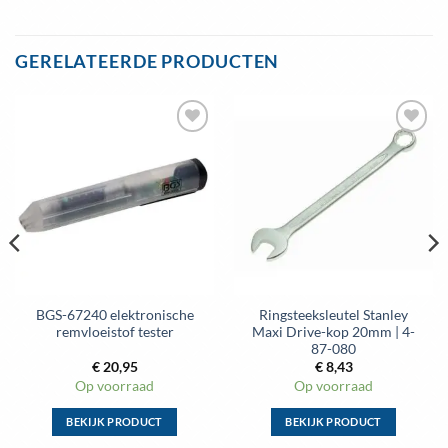
Dit
Dit
product
product
heeft
heeft
GERELATEERDE PRODUCTEN
meerdere
meerdere
variaties.
variaties.
Deze
Deze
optie
optie
Toevoegen
Toevoegen
kan
kan
aan
aan
gekozen
gekozen
wenslijst
wenslijst
worden
worden
op
op
de
de
productpagina
productpagina
BGS-67240 elektronische
Ringsteeksleutel Stanley
remvloeistof tester
Maxi Drive-kop 20mm | 4-
87-080
€
20,95
€
8,43
Op voorraad
Op voorraad
BEKIJK PRODUCT
BEKIJK PRODUCT
Dit
Dit