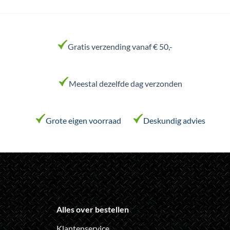
product
product
heeft
heeft
meerdere
meerdere
variaties.
variaties.
Gratis verzending vanaf € 50,-
Deze
Deze
optie
optie
kan
kan
Meestal dezelfde dag verzonden
gekozen
gekozen
worden
worden
op
op
de
de
Grote eigen voorraad
Deskundig advies
productpagina
productpagina
Alles over bestellen
Klantenservice