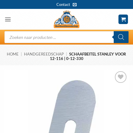
Ga
Contact
naar
inhoud
Producten
zoeken
HOME
|
HANDGEREEDSCHAP
|
SCHAAFBEITEL STANLEY VOOR
12-116 | 0-12-330
Toevoegen
aan
wenslijst