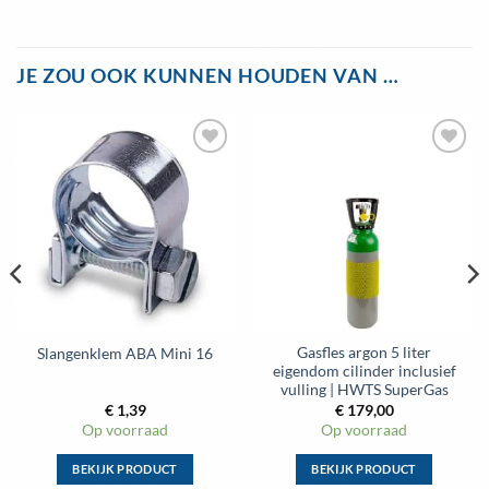
JE ZOU OOK KUNNEN HOUDEN VAN …
Toevoegen
Toevoegen
aan
aan
wenslijst
wenslijst
Gasfles argon 5 liter
Slangenklem ABA Mini 16
eigendom cilinder inclusief
vulling | HWTS SuperGas
€
1,39
€
179,00
Op voorraad
Op voorraad
BEKIJK PRODUCT
BEKIJK PRODUCT