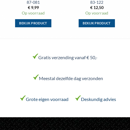
87-081
83-122
€
9,99
€
12,50
Op voorraad
Op voorraad
BEKIJK PRODUCT
BEKIJK PRODUCT
Dit
Dit
product
product
heeft
heeft
meerdere
meerdere
variaties.
variaties.
Gratis verzending vanaf € 50,-
Deze
Deze
optie
optie
kan
kan
Meestal dezelfde dag verzonden
gekozen
gekozen
worden
worden
op
op
de
de
Grote eigen voorraad
Deskundig advies
productpagina
productpagina