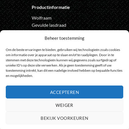
Productinformatie
Wolfraam
Gevulde lasdraad
Automatische lashelm
Beheer toestemming
Onze nieuwsbrief
Om de beste ervaringen te bieden, gebruiken wij technologieën zoals cookies
om informatie over je apparaat op te slaan en/of te raadplegen. Door in te
Meld je aan voor de nieuwsbrief
stemmen met deze technologieën kunnen wij gegevens zoals surfgedrag of
en loop geen actie meer mis
unieke ID's op deze site verwerken. Als je geen toestemming geeft of uw
toestemming intrekt, kan dit een nadelige invloed hebben op bepaalde functies
en mogelijkheden.
ACCEPTEREN
Bank
IDeal
Bancontact
GiroPay
Sofort
Visa
Mast
WEIGER
Transfer
Maestro
BEKIJK VOORKEUREN
© 2009 - 2026
HeelGoedGereedschap