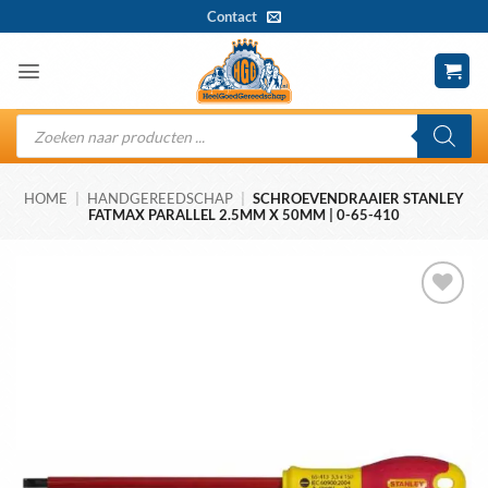
Ga
Contact
naar
inhoud
Producten
zoeken
HOME
|
HANDGEREEDSCHAP
|
SCHROEVENDRAAIER STANLEY
FATMAX PARALLEL 2.5MM X 50MM | 0-65-410
Toevoegen
aan
wenslijst