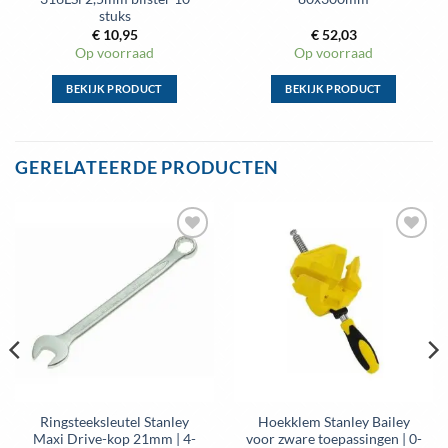
stuks
€
10,95
€
52,03
Op voorraad
Op voorraad
BEKIJK PRODUCT
BEKIJK PRODUCT
Dit
Dit
product
product
heeft
heeft
GERELATEERDE PRODUCTEN
meerdere
meerdere
variaties.
variaties.
Deze
Deze
optie
optie
Toevoegen
Toevoegen
kan
kan
aan
aan
gekozen
gekozen
wenslijst
wenslijst
worden
worden
op
op
de
de
productpagina
productpagina
Ringsteeksleutel Stanley
Hoekklem Stanley Bailey
Maxi Drive-kop 21mm | 4-
voor zware toepassingen | 0-