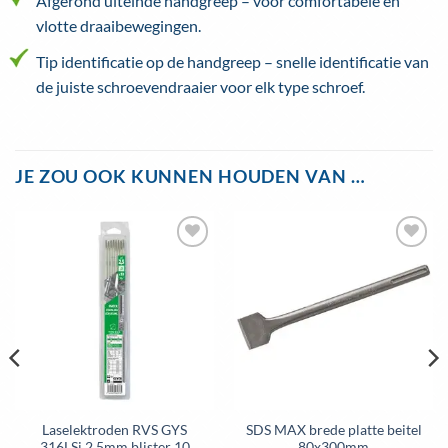
Afgerond uiteinde handgreep – voor comfortabele en
vlotte draaibewegingen.
Tip identificatie op de handgreep – snelle identificatie van
de juiste schroevendraaier voor elk type schroef.
JE ZOU OOK KUNNEN HOUDEN VAN …
Toevoegen
Toevoegen
aan
aan
wenslijst
wenslijst
Laselektroden RVS GYS
SDS MAX brede platte beitel
316LSi 2,5mm blister 10
80x300mm