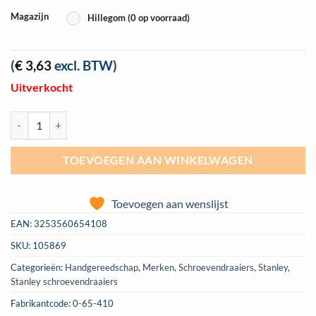
Magazijn
Hillegom (0 op voorraad)
(
€
3,63
excl. BTW)
Uitverkocht
Schroevendraaier Stanley Fatmax Parallel 2.5mm x 50mm | 0-65-410 
TOEVOEGEN AAN WINKELWAGEN
Toevoegen aan wenslijst
EAN:
3253560654108
SKU:
105869
Categorieën:
Handgereedschap
,
Merken
,
Schroevendraaiers
,
Stanley
,
Stanley schroevendraaiers
Fabrikantcode: 0-65-410